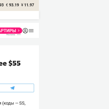
93
€
93.19
¥
11.97
ее $55
 (коды — SS,