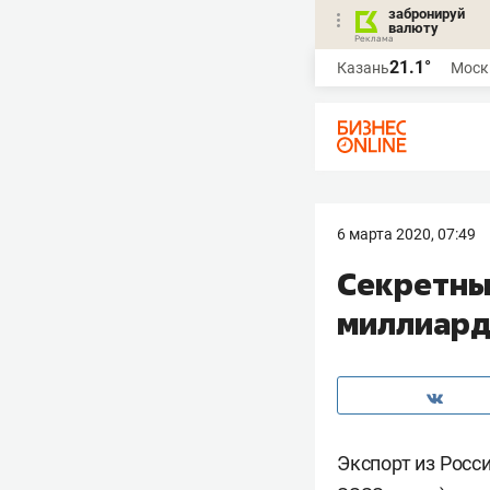
забронируй
валюту
21.1°
Казань
Моск
6 марта 2020, 07:49
​Секретны
миллиар
Экспорт из Росс