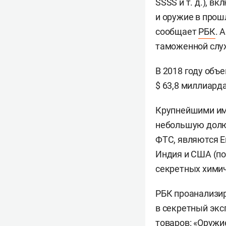
SSSS
и т. д.
), вк
и оружие в прош
сообщает
РБК
. 
таможенной слу
В 2018 году объ
$ 63,8 миллиарда
Крупнейшими им
небольшую долю 
ФТС, являются Еги
Индия и США (по
секретных химич
РБК проанализир
в секретный экс
товаров: «Оружи