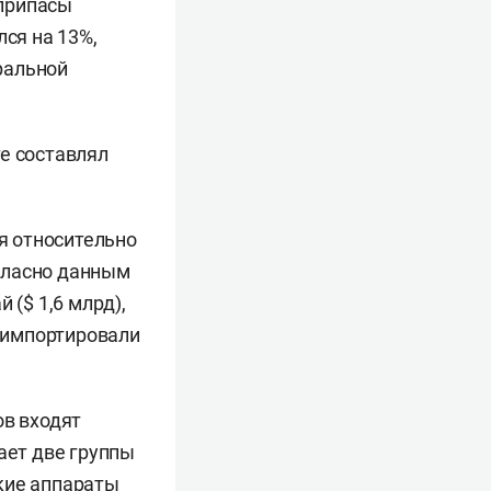
еприпасы
лся на 13%,
ральной
е составлял
я относительно
гласно данным
й ($ 1,6 млрд),
е импортировали
ов входят
ает две группы
кие аппараты