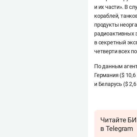
и их части». В с
кораблей, танко
продукты неорга
радиоактивных э
в секретный экс
четверти всех п
По данным агент
Германия ($ 10,6 
и Беларусь ($ 2,
Читайте БИ
в Telegram