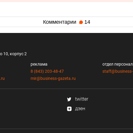
Комментарии
14
 10, корпус 2
реклама
отдел персона
8 (843) 203-48-47
staff@business-
.ru
mir@business-gazeta.ru
twitter
дзен