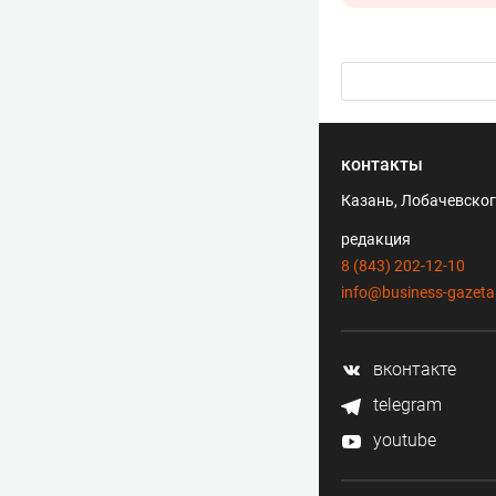
контакты
Казань, Лобачевского
редакция
8 (843) 202-12-10
info@business-gazeta
вконтакте
telegram
youtube