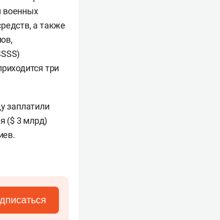
и военных
редств, а также
ов,
SSSS)
приходится три
ду заплатили
я ($ 3 млрд)
иев.
дписаться