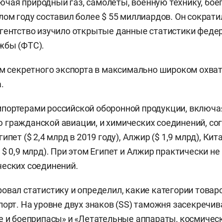
лючая природный газ, самолеты, военную технику, бо
лом году составил более $ 55 миллиардов. Он сократи
Агентство изучило открытые данные статистики феде
жбы (ФТС).
ем секретного экспорта в максимально широком охват
.
портерами российской оборонной продукции, включа
гражданской авиации, и химических соединений, со
пет ($ 2,4 млрд в 2019 году), Алжир ($ 1,9 млрд), Кита
 $ 0,9 млрд). При этом Египет и Алжир практически н
еских соединений.
овал статистику и определил, какие категории товар
порт. На уровне двух знаков (SS) таможня засекречив
е и боеприпасы» и «Летательные аппараты, космичес