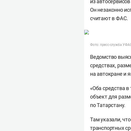
из автосервисов
Он незаконно ис
считают в ФАС.
Фото: пресс-служба УФА
Ведомство выясн
средствах, разм
на автокране и 
«Оба средства в
объект для разм
по Татарстану.
Там указали, что
транспортных с