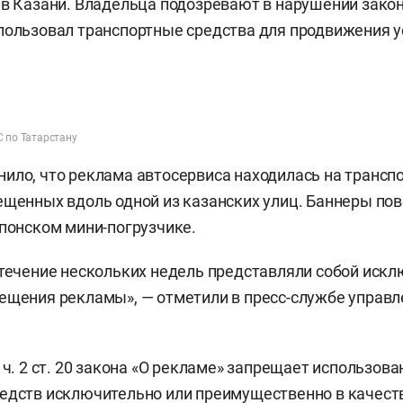
 в Казани. Владельца подозревают в нарушении закон
пользовал транспортные средства для продвижения ус
С по Татарстану
ило, что реклама автосервиса находилась на трансп
ещенных вдоль одной из казанских улиц. Баннеры по
японском мини-погрузчике.
 течение нескольких недель представляли собой иск
ещения рекламы», — отметили в пресс-службе управ
 ч. 2 ст. 20 закона «О рекламе» запрещает использова
редств исключительно или преимущественно в качес