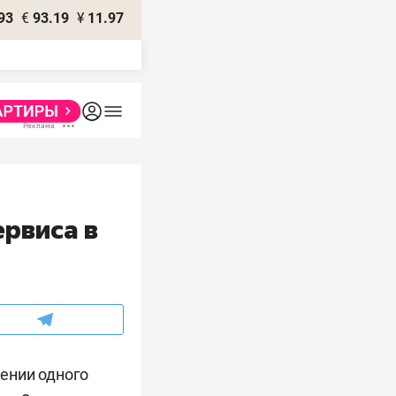
93
€
93.19
¥
11.97
ервиса в
ении одного