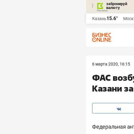
забронируй
валюту
15.6°
Казань
Моск
6 марта 2020, 16:15
​ФАС возб
Казани за
Федеральная ант