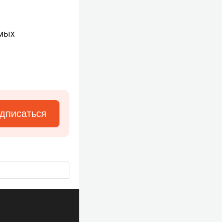
емых
дписаться