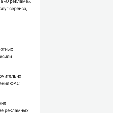
а «О рекламе».
луг сервиса,
ортных
весили
лючительно
ления ФАС
ние
тве рекламных