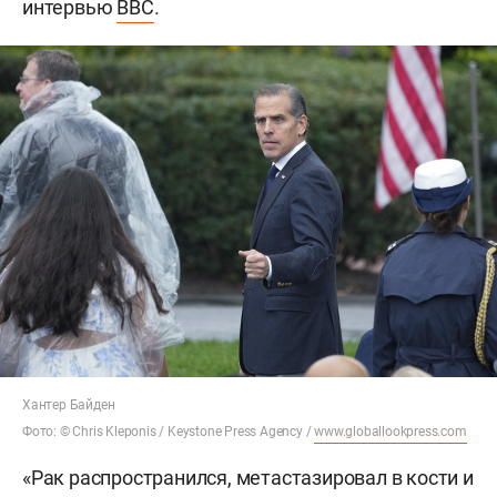
интервью
BBC
.
Хантер Байден
Фото: © Chris Kleponis / Keystone Press Agency /
www.globallookpress.com
«Рак распространился, метастазировал в кости и