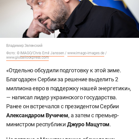
Владимир Зеленский
Фото: ©
IMAGO/Chris Emil Janssen
/
www.imago-images.de
/
www.globallookpress.com
«Отдельно обсудили подготовку к этой зиме.
Благодарен Сербии за решение выделить 2
миллиона евро в поддержку нашей энергетики»,
— написал лидер украинского государства.
Ранее он встречался с президентом Сербии
Александаром Вучичем
, а затем с премьер-
министром республики
Джуро Мацутом
.