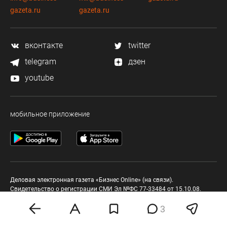
gazeta.ru
gazeta.ru
вконтакте
twitter
telegram
дзен
youtube
мобильное приложение
Деловая электронная газета «Бизнес Online» (на связи).
Свидетельство о регистрации СМИ Эл №ФС 77-33484 от 15.10.08.
Выдано федеральной службой по надзору в сфере связи и массовых
коммуникаций.
3
Учредитель ООО «Бизнес Медия Холдинг»
Шеф-редактор (главный редактор) А.В. Брусницын