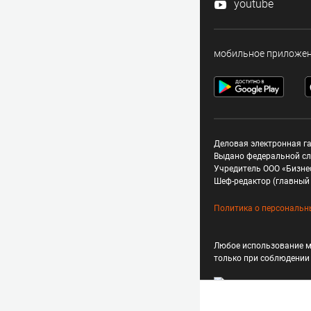
youtube
мобильное приложе
Деловая электронная га
Выдано федеральной сл
Учредитель ООО «Бизне
Шеф-редактор (главный 
Политика о персональн
Любое использование м
только при соблюдени