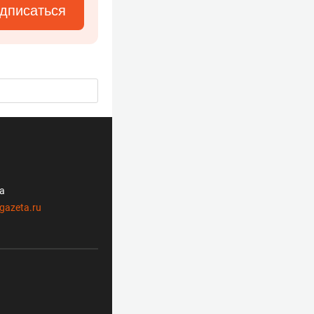
дписаться
ла
gazeta.ru