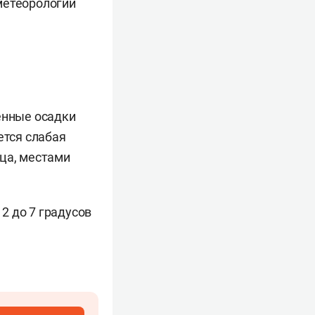
метеорологии
енные осадки
ется слабая
ица, местами
2 до 7 градусов