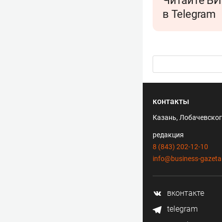
Читайте БИ
в Telegram
контакты
Казань, Лобачевского
редакция
8 (843) 202-12-10
info@business-gazeta
вконтакте
telegram