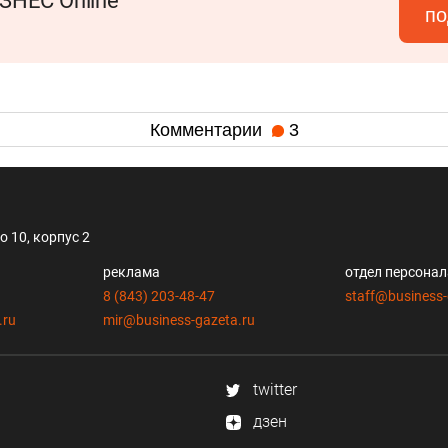
ЗНЕС Online
по
Комментарии
3
 10, корпус 2
реклама
отдел персона
8 (843) 203-48-47
staff@business-
.ru
mir@business-gazeta.ru
twitter
дзен