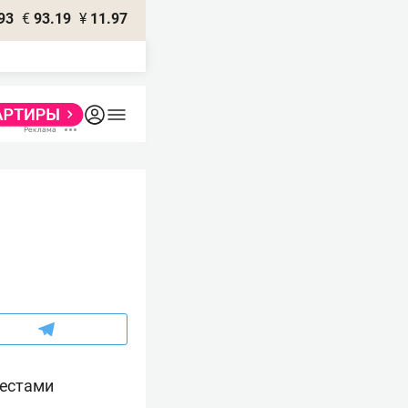
93
€
93.19
¥
11.97
местами