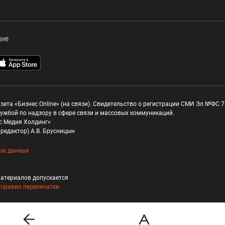
ние
зета «Бизнес Online» (на связи). Свидетельство о регистрации СМИ Эл №ФС 77
ужбой по надзору в сфере связи и массовых коммуникаций.
с Медия Холдинг»
редактор) А.В. Брусницын
ых данных
атериалов допускается
и
правил перепечатки