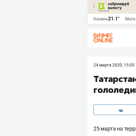
забронируй
валюту
21.1°
Казань
Моск
24 марта 2020, 15:05
Татарста
гололеди
25 марта на тер