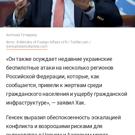
Антониу Гутерриш
Фото: © Ministry of Foreign Affairs of R / Twitter.com /
www.globallookpress.com
«Он также осуждает недавние украинские
беспилотные атаки на несколько регионов
Российской Федерации, которые, как
сообщается, привели к жертвам среди
гражданского населения и ущербу гражданской
инфраструктуре», — заявил Хак.
Генсек выразил обеспокоенность эскалацией
конфликта и возросшими рисками для
судоходства в Черном и Азовском морях.