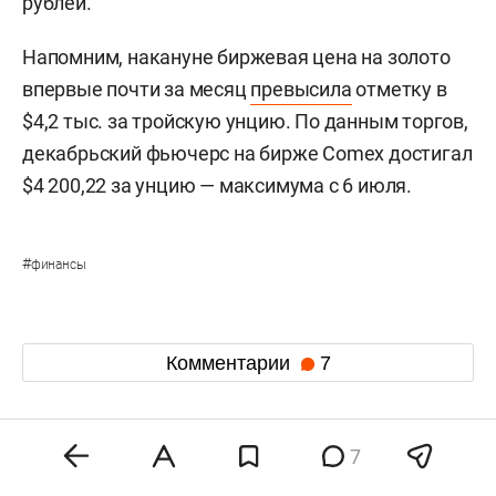
рублей.
Напомним, накануне биржевая цена на золото
впервые почти за месяц
превысила
отметку в
$4,2 тыс. за тройскую унцию. По данным торгов,
декабрьский фьючерс на бирже Comex достигал
$4 200,22 за унцию — максимума с 6 июля.
#
финансы
Комментарии
7
6 августа 2026, 21:17
7
Матвиенко предупредила