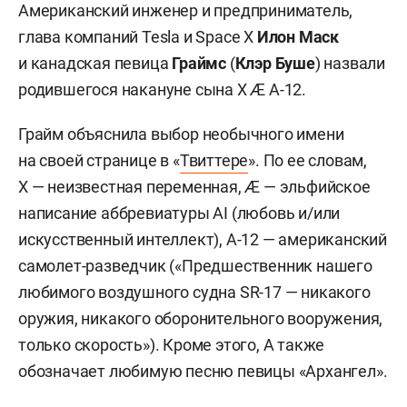
Американский инженер и предприниматель,
глава компаний Tesla и Space X
Илон Маск
и канадская певица
Граймс
(
Клэр Буше
) назвали
родившегося накануне сына X Æ A-12.
Грайм объяснила выбор необычного имени
на своей странице в «
Твиттере
». По ее словам,
X — неизвестная переменная, Æ — эльфийское
написание аббревиатуры AI (любовь и/или
искусственный интеллект), A-12 — американский
самолет-разведчик («Предшественник нашего
любимого воздушного судна SR-17 — никакого
оружия, никакого оборонительного вооружения,
только скорость»). Кроме этого, A также
обозначает любимую песню певицы «Архангел».