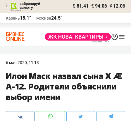
забронируй
$
81.41
€
94.06
¥
12.06
валюту
18.1°
24.5°
Казань
Москва
6 мая 2020, 11:13
Илон Маск назвал сына X Æ
A-12. Родители объяснили
выбор имени