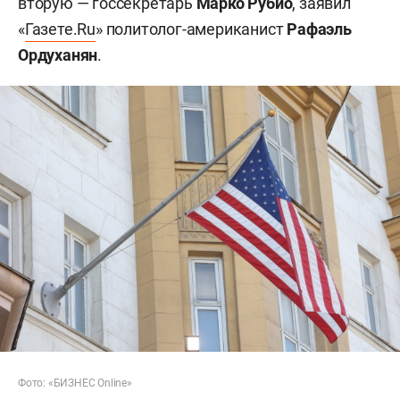
вторую — госсекретарь
Марко Рубио
, заявил
«
Газете.Ru
» политолог-американист
Рафаэль
Ордуханян
.
Фото: «БИЗНЕС Online»