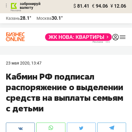
забронируй
$
81.41
€
94.06
¥
12.06
валюту
28.1°
30.1°
Казань
Москва
23 мая 2020, 13:47
Кабмин РФ подписал
распоряжение о выделении
средств на выплаты семьям
с детьми