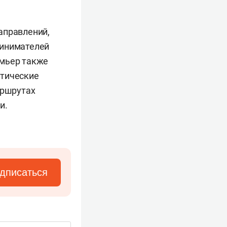
аправлений,
ринимателей
емьер также
стические
аршрутах
и.
дписаться