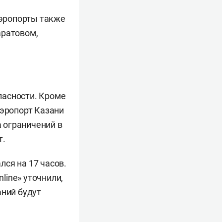
Аэропорты также
аратовом,
пасности. Кроме
Аэропорт Казани
а ограничений в
т.
ся на 17 часов.
line» уточнили,
аний будут