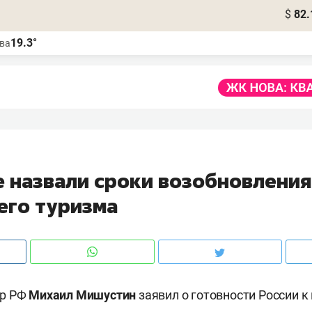
$
82.
19.3°
ва
е назвали сроки возобновления
его туризма
тр РФ
Михаил Мишустин
заявил о готовности России к