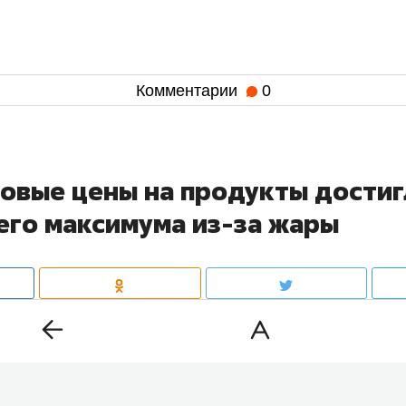
Комментарии
0
овые цены на продукты достиг
его максимума из-за жары
 продовольствие продолжают расти. В июле индекс 
тоимость корзины основных продуктов, поднялся на 
ем и на 1% в годовом выражении, достигнув максима