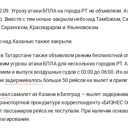
2:09. Угрозу атаки БПЛА на города РТ не объявляли. 
. Вместе с тем ночью закрыли небо над Тамбовом, С
, Саранском, Краснодаром и Ульяновском.
 над Казанью также закрыли.
в Татарстане также объявляли режим беспилотной о
ежим угрозы атаки БПЛА для нескольких городов РТ. 
ием и выпуск воздушных судов с 03:00 до 06:00. Из-з
ни
задерживалось
больше 50 рейсов на вылет и приле
ывал
самолет из Казани в Белград — вылет задерживал
ранспортной прокуратуре корреспонденту «БИЗНЕС On
т пассажиров рейса не поступали. При наличии основ
еагирования.