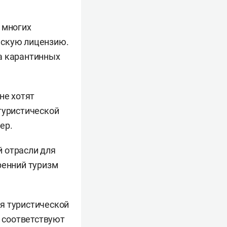
 многих
нскую лицензию.
а карантинных
не хотят
туристической
ер.
й отрасли для
ренний туризм
я туристической
в соответствуют