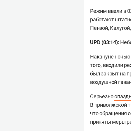
Режим ввели в 0
работают штатно
Пензой, Калугой
UPD (03:14):
Небо
Накануне ночью 
того, вводили р
был закрыт на пр
воздушной гава
Серьезно
опазд
В приволжской т
что обращения о
приняты меры р