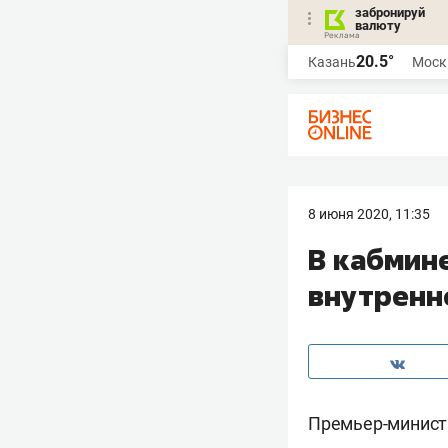
забронируй
валюту
20.5°
Казань
Моск
8 июня 2020, 11:35
В кабмин
внутренн
Премьер-минис