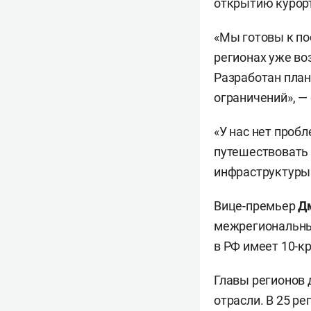
открытию курорт
«Мы готовы к по
регионах уже во
Разработан план
ограничений», —
«У нас нет проб
путешествовать 
инфраструктуры 
Вице-премьер
Д
межрегиональных
в РФ имеет 10-к
Главы регионов 
отрасли. В 25 р