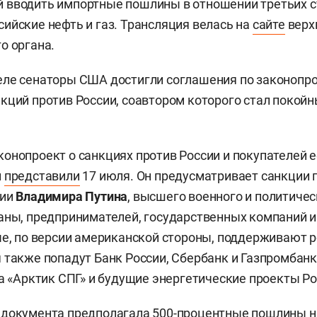
 вводить импортные пошлины в отношении третьих с
ийские нефть и газ. Трансляция велась на
сайте
верх
о органа.
ле сенаторы США достигли соглашения по законопро
кций против России, соавтором которого стал покойн
онопроект о санкциях против России и покупателей е
й
представили
17 июля. Он предусматривает санкции 
сии
Владимира Путина
, высшего военного и политичес
аны, предпринимателей, государственных компаний 
ые, по версии американской стороны, поддерживают 
 также попадут Банк России, Сбербанк и Газпромбанк
та «Арктик СПГ» и будущие энергетические проекты Ро
 документа предполагала 500-процентные пошлины н