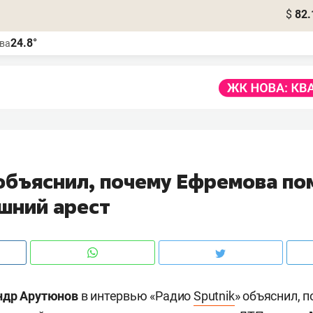
$
82.
24.8°
ва
объяснил, почему Ефремова по
шний арест
ндр Арутюнов
в интервью «Радио
Sputnik
» объяснил, 