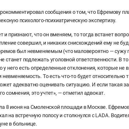
прокомментировал сообщения о том, что Ефремову п
ексную психолого-психиатрическую экспертизу.
т и признают, что он вменяем, то тогда встанет вопро
упление совершил, и никаких снисхождений ему не буд
фремов был невменяемым (что маловероятно — сужу 
н не станет подлежать уголовной ответственности. В т
то у него есть определенные отклонения, которые не 
 невменяемость. То есть что-то будет относительно т
ожет адекватно оценивать ситуацию. И если такая за
ого сомнения, это учтет», — отметил адвокат.
а 8 июня на Смоленской площади в Москве. Ефремов
ал на встречную полосу и столкнулся с LADA. Водите
уне в больнице.