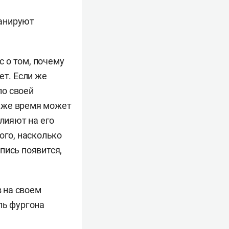
ланируют
с о том, почему
ет. Если же
по своей
о же время может
влияют на его
ого, насколько
пись появится,
 на своем
ль фургона