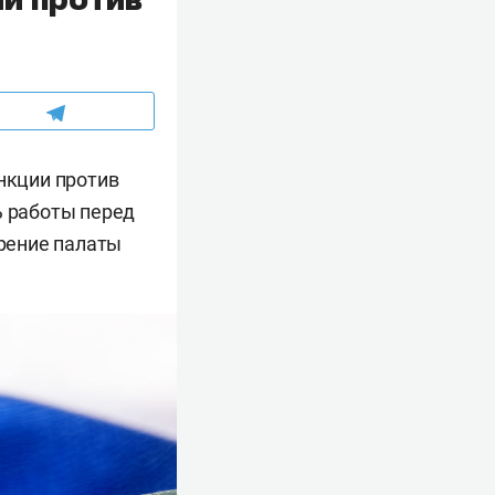
нкции против
ь работы перед
рение палаты