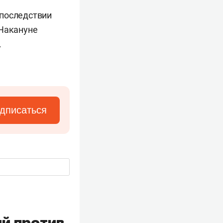
 впоследствии
 Накануне
.
дписаться
й против