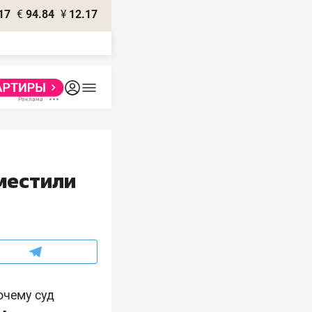
17
€
94.84
¥
12.17
местили
почему суд