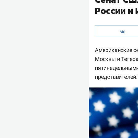
России и
Американские с
Москвы и Тегера
пятинедельными
представителей.