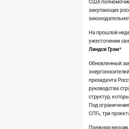
США полномочий
закупающих росс
законодательног
На прошлой неде
ужесточении сан
Линдси Грэм
*
Обновленный зак
энергоносителе
президента Рос
руководства стр
структур, котор
Под ограничения
СПГ», три проек
Прежняя версия