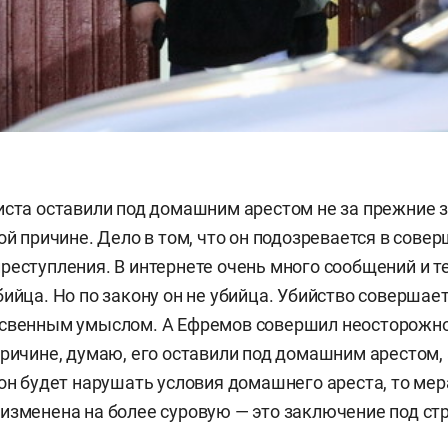
иста оставили под домашним арестом не за прежние з
ой причине. Дело в том, что он подозревается в сове
реступления. В интернете очень много сообщений и те
бийца. Но по закону он не убийца. Убийство соверша
освенным умыслом. А Ефремов совершил неосторожно
причине, думаю, его оставили под домашним арестом, 
 он будет нарушать условия домашнего ареста, то ме
изменена на более суровую — это заключение под стр