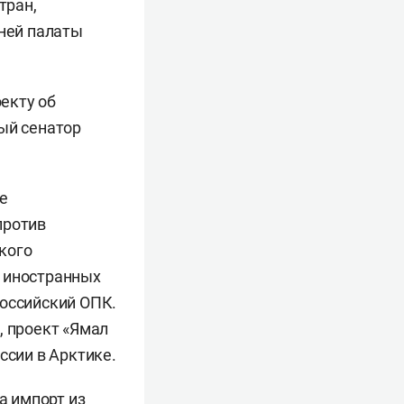
тран,
ней палаты
екту об
ый сенатор
е
против
кого
и иностранных
российский ОПК.
, проект «Ямал
ссии в Арктике.
а импорт из