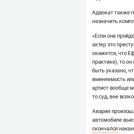
Адвокат также 
назначить компл
«Если она пройде
актер это прест
окажется, что Е
практике), то о
быть указано, ч
вменяемость или
артист вообще м
то суд, вне всяк
Авария произошл
автомобиле выех
скончался
накан