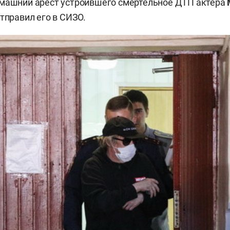
омашний арест устроившего смертельное ДТП актера
 отправил его в СИЗО.