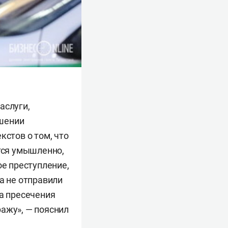
аслуги,
ршении
кстов о том, что
ется умышленно,
е преступление,
а не отправили
ра пресечения
ажу», — пояснил