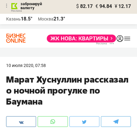
забронируй
$
82.17
€
94.84
¥
12.17
валюту
18.5°
21.3°
Казань
Москва
10 июля 2020, 07:58
Марат Хуснуллин рассказал
о ночной прогулке по
Баумана