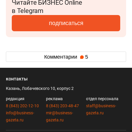
Читайте БИЗНЕС Online
в Telegram
подписаться
Комментарии
5
контакты
Казань, Лобачевского 10, корпус 2
редакция
реклама
отдел персонала
8 (843) 202-12-10
8 (843) 203-48-47
staff@business-
info@business-
mir@business-
gazeta.ru
gazeta.ru
gazeta.ru