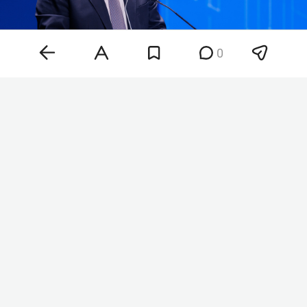
0
Марат Айзатуллин
Фото: «БИЗНЕС Online»
«Руководству ОЭЗ „Алабуга“ необходимо
обратить пристальное внимание на соблюдение
норм и правил охраны труда, поскольку на
территории зоны в текущем году произошло уже
четыре несчастных случая», — сказал министр.
Айзатуллин также сообщил, что за последние
две недели статистика производственного