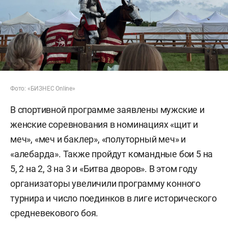
Фото: «БИЗНЕС Online»
В спортивной программе заявлены мужские и
женские соревнования в номинациях «щит и
меч», «меч и баклер», «полуторный меч» и
«алебарда». Также пройдут командные бои 5 на
5, 2 на 2, 3 на 3 и «Битва дворов». В этом году
организаторы увеличили программу конного
турнира и число поединков в лиге исторического
средневекового боя.