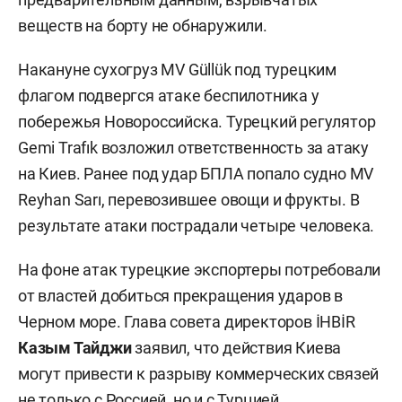
веществ на борту не обнаружили.
Накануне сухогруз MV Güllük под турецким
флагом подвергся атаке беспилотника у
побережья Новороссийска. Турецкий регулятор
Gemi Trafık возложил ответственность за атаку
на Киев. Ранее под удар БПЛА попало судно MV
Reyhan Sarı, перевозившее овощи и фрукты. В
результате атаки пострадали четыре человека.
На фоне атак турецкие экспортеры потребовали
от властей добиться прекращения ударов в
Черном море. Глава совета директоров İHBİR
Казым Тайджи
заявил, что действия Киева
могут привести к разрыву коммерческих связей
не только с Россией, но и с Турцией.