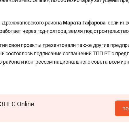
зже «БИЗНЕС Online», по биотехнопарку запущены пр
ы Дрожжановского района
Марата Гафарова
, если ин
аработает через год-полтора, земля под строительств
тия свои проекты презентовали также другие предпр
чи состоялось подписание соглашений ТПП РТ с пре
района и конгрессом национального совета всемирн
ЗНЕС Online
по