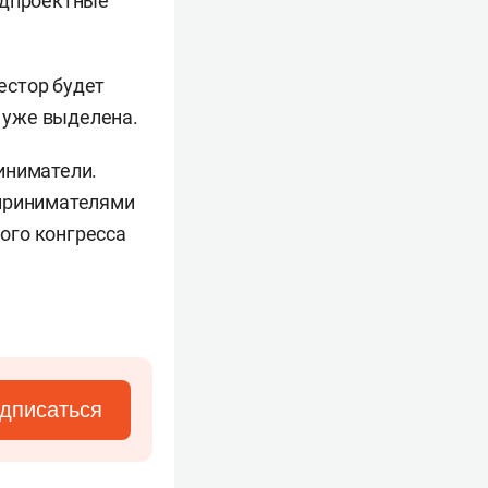
едпроектные
вестор будет
о уже выделена.
иниматели.
дпринимателями
ого конгресса
дписаться