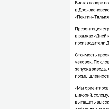
Биотехнопарк по
в Дрожжановском
«Пектин»
Тальия
Презентация стр
в рамках «Дней 
производители 
Стоимость проек
человек. По сло
запуска завода.
промышленности
«Мы ориентирова
цикорий, солому
вытащить высоко