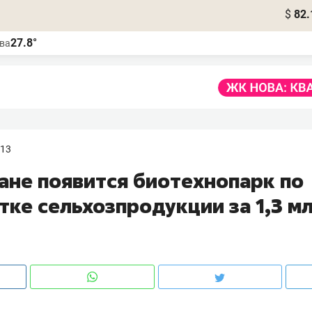
$
82.
27.8°
ва
:13
тане появится биотехнопарк по
тке сельхозпродукции за 1,3 м