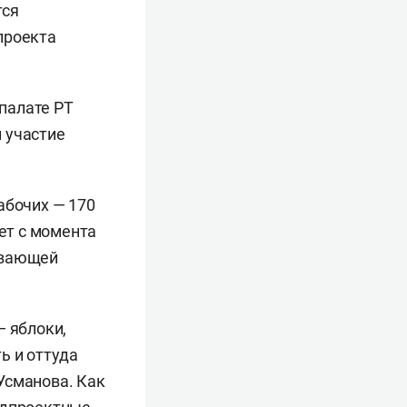
тся
проекта
палате РТ
 участие
абочих — 170
лет с момента
ывающей
— яблоки,
ь и оттуда
Усманова. Как