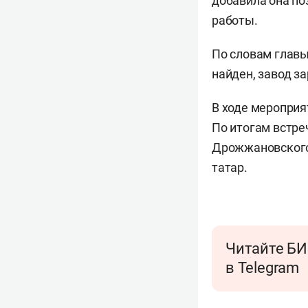
добавила она по
работы.
По словам глав
найден, завод з
В ходе мероприя
По итогам встре
Дрожжановского 
татар.
Читайте БИ
в Telegram