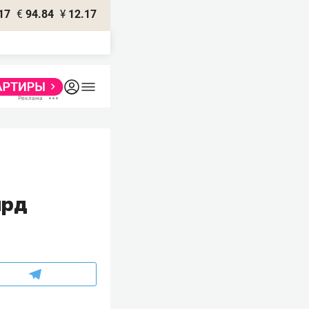
17
€
94.84
¥
12.17
лрд