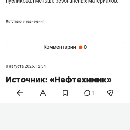
публиковал меньше резонансных материалов.
#
отставки и назначения
Комментарии
0
8 августа 2026, 12:34
Источник: «Нефтехимик»
может сменить название
1
после объединения
с «Рубином»