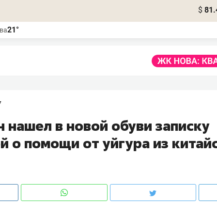
$
81.
21°
ва
7
 нашел в новой обуви записку
й о помощи от уйгура из китай