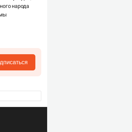
ного народа
ьмы
дписаться