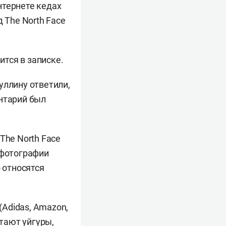
нтернете кедах
 The North Face
ится в записке.
уллину ответили,
ентарий был
The North Face
 фотографии
 относятся
Adidas, Amazon,
отают уйгуры,