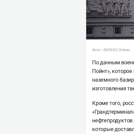
Фото: «БИЗНЕС Online»
По данным военн
Пойнт», которое
наземного базир
изготовления тв
Кроме того, рос
«Грандтерминал»
нефтепродуктов 
которые доставл