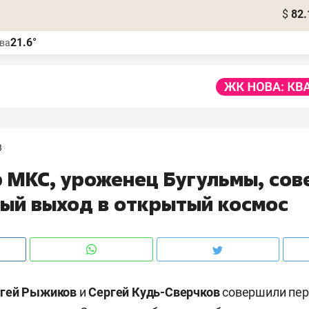
$
82.
21.6°
ва
3
 МКС, уроженец Бугульмы, со
вый выход в открытый космос
ргей Рыжиков
и
Сергей Кудь-Сверчков
совершили пер