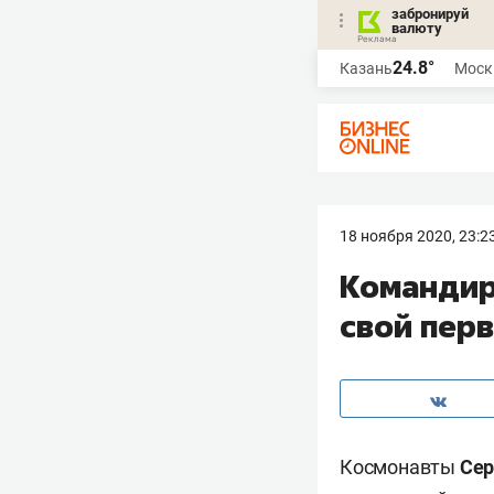
забронируй
валюту
24.8°
Казань
Моск
18 ноября 2020, 23:2
Командир
свой пер
Космонавты
Се