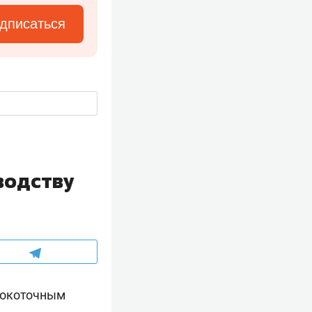
дписаться
водству
ысокоточным