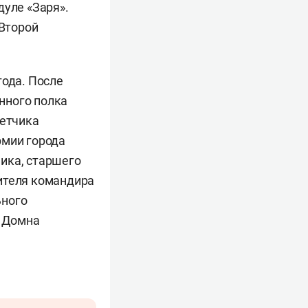
дуле «Заря».
Второй
года. После
нного полка
летчика
рмии города
ика, старшего
ителя командира
ьного
. Домна