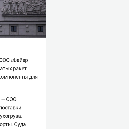
 ООО «Файер
латых ракет
 компоненты для
» — ООО
 поставки
ухогруза,
орты. Суда