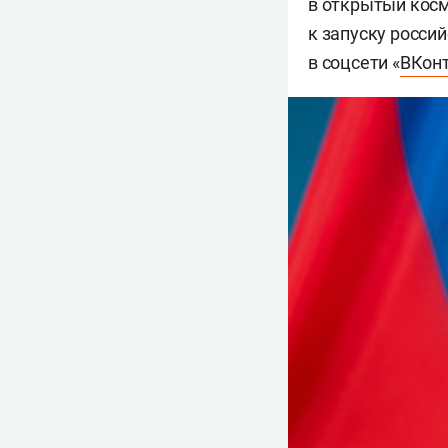
в открытый косм
к запуску росси
в соцсети «
ВКон