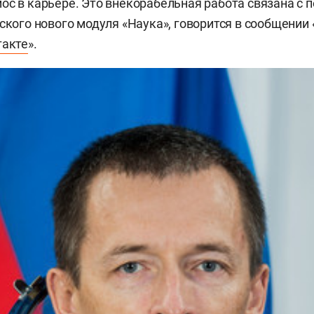
ос в карьере. Это внекорабельная работа связана с 
йского нового модуля «Наука», говорится в сообщении
такте
».