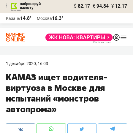
забронируй
$
82.17
€
94.84
¥
12.17
валюту
14.8°
16.3°
Казань
Москва
1 декабря 2020, 16:03
​КАМАЗ ищет водителя-
виртуоза в Москве для
испытаний «монстров
автопрома»