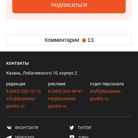
подписаться
Комментарии
13
контакты
Казань, Лобачевского 10, корпус 2
редакция
реклама
отдел персонала
8 (843) 202-12-10
8 (843) 203-48-47
staff@business-
info@business-
mir@business-
gazeta.ru
gazeta.ru
gazeta.ru
вконтакте
twitter
telegram
дзен