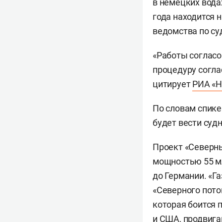
в немецких вода
года находится 
ведомства по су
«Работы согласо
процедуру согла
цитирует
РИА «Н
По словам спике
будет вести суд
Проект «Северны
мощностью 55 мл
до Германии. «Г
«Северного пото
которая боится 
и США, продвига