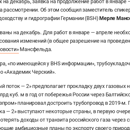
х на декабрь, заявка на продолжение работ в январе 
на рассмотрении. Об этом сообщил заместитель спик
доходству и гидрографии Германии (BSH)
Мерле Манс
ваны на декабрь. Для работ в январе — апреле необх
сования изменений (в общее разрешение на проведени
овости»
Мансфельда.
ра, «по имеющейся у BHS информации», трубоукладо
но «Академик Черский».
й поток — 2» предполагает прокладку двух газовых 
рд куб. м в год от побережья России через Балтийск
азпром» планировал достроить трубопровод в 2019-м.
ка — 2» выступают некоторые страны, в первую очере
потерять доходы от транзита российского газа через 
ющие амбициозные планы по экспорту своего природ