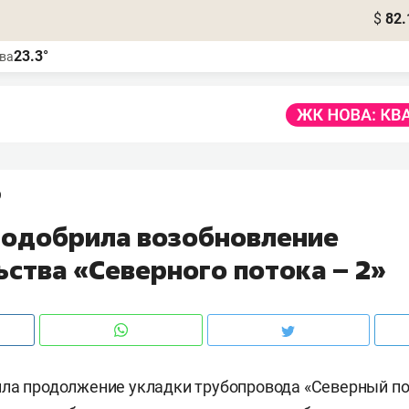
$
82.
23.3°
ва
9
 одобрила возобновление
ьства «Северного потока – 2»
ла продолжение укладки трубопровода «Северный по