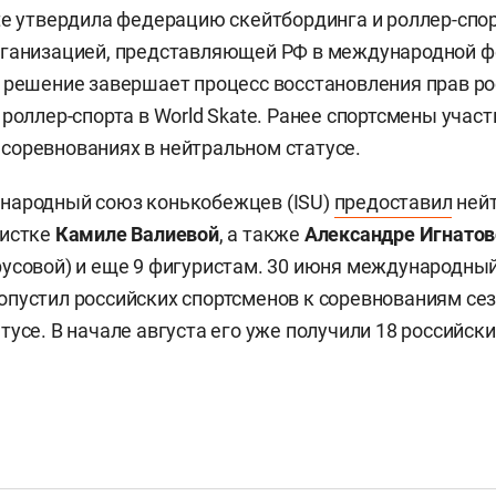
te утвердила федерацию скейтбординга и роллер-спо
рганизацией, представляющей РФ в международной ф
 решение завершает процесс восстановления прав ро
 роллер-спорта в World Skate. Ранее спортсмены участ
оревнованиях в нейтральном статусе.
народный союз конькобежцев (ISU)
предоставил
нейт
ристке
Камиле Валиевой
, а также
Александре Игнатов
усовой) и еще 9 фигуристам. 30 июня международны
пустил российских спортсменов к соревнованиям сез
тусе. В начале августа его уже получили 18 российски