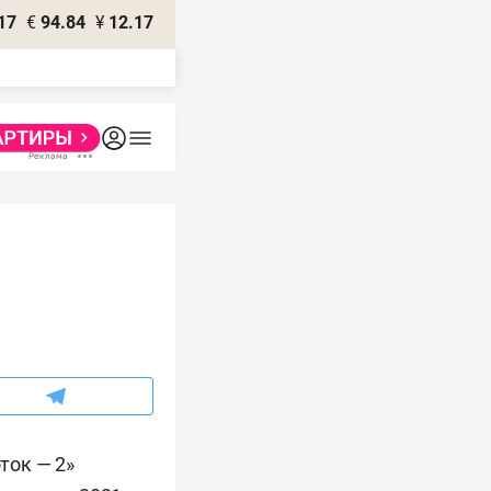
17
€
94.84
¥
12.17
ток — 2»