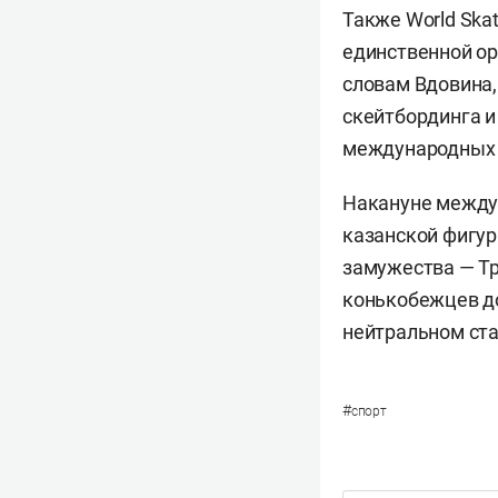
Также World Ska
единственной о
словам Вдовина,
скейтбординга и
международных с
Накануне между
казанской фигу
замужества — Тр
конькобежцев до
нейтральном ста
#
спорт