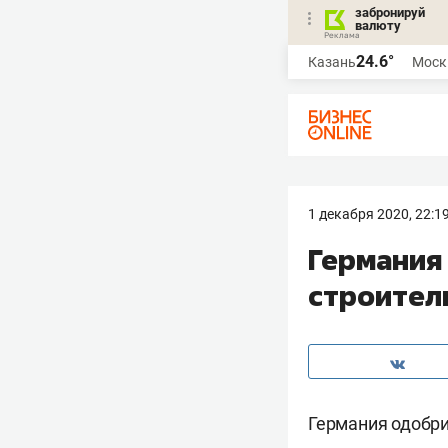
забронируй
валюту
24.6°
Казань
Моск
1 декабря 2020, 22:1
Германия
строител
Германия одобри