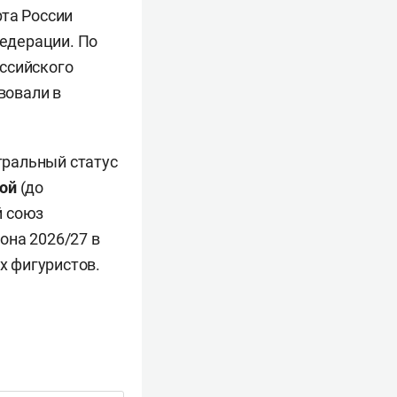
рта России
едерации. По
ссийского
вовали в
ральный статус
ой
(до
й союз
она 2026/27 в
х фигуристов.