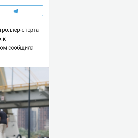
 роллер-спорта
х к
том
сообщила