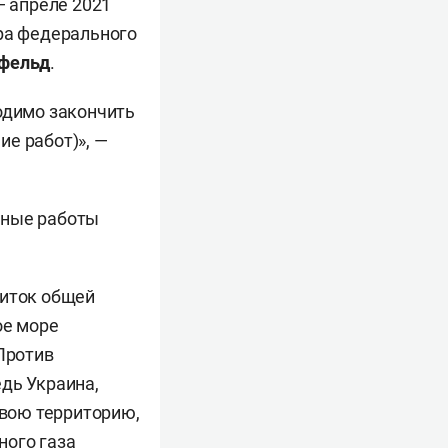
— апреле 2021
ера федерального
фельд
.
одимо закончить
е работ)», —
чные работы
ниток общей
ое море
 Против
дь Украина,
свою территорию,
ного газа