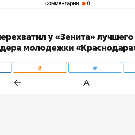
Комментарии
0
перехватил у «Зенита» лучшего
дера молодежки «Краснодара
дающий «Краснодара»
Александр Бекетов
станет игро
ерес «Зенита», сообщил журналист
Иван Карпов
.