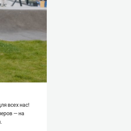
ля всех нас!
леров — на
н
.