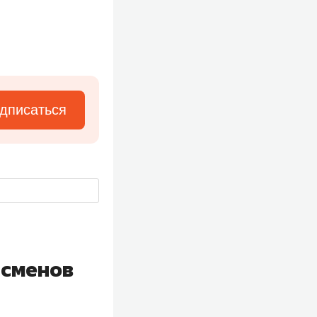
дписаться
тсменов