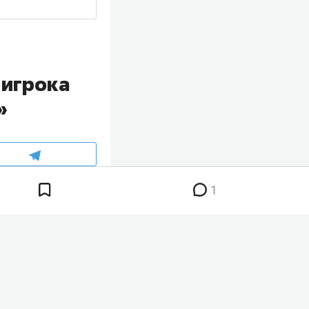
 игрока
»
1
ком «Рубина»,