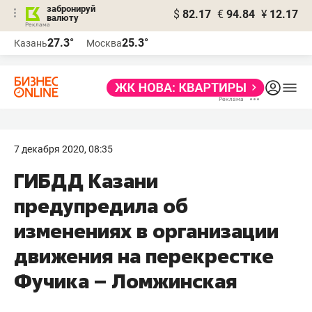
забронируй
$
82.17
€
94.84
¥
12.17
валюту
27.3°
25.3°
Казань
Москва
7 декабря 2020, 08:35
ГИБДД Казани
предупредила об
изменениях в организации
движения на перекрестке
Фучика – Ломжинская