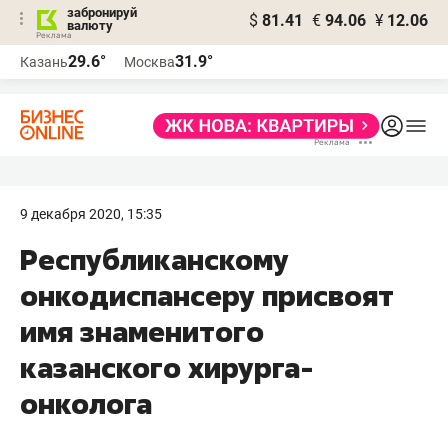
забронируй
$
81.41
€
94.06
¥
12.06
валюту
29.6°
31.9°
Казань
Москва
9 декабря 2020, 15:35
Республиканскому
онкодиспансеру присвоят
имя знаменитого
казанского хирурга-
онколога