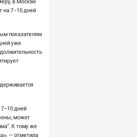
меру, в Москве
 на 7−10 дней
ным показателям
дней уже
родолжительность
итирует
держивается
 7−10 дней
роны, может
ма“. К тому же
да», — отметила