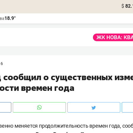
$
82.
18.9°
ва
16
 сообщил о существенных изм
ости времен года
венно меняется продолжительность времен года, со