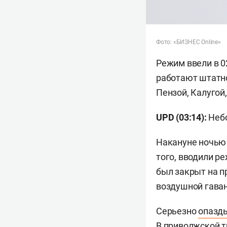
Фото: «БИЗНЕС Online»
Режим ввели в 0
работают штатно
Пензой, Калугой
UPD (03:14):
Небо
Накануне ночью 
того, вводили р
был закрыт на пр
воздушной гава
Серьезно
опазд
В приволжской т