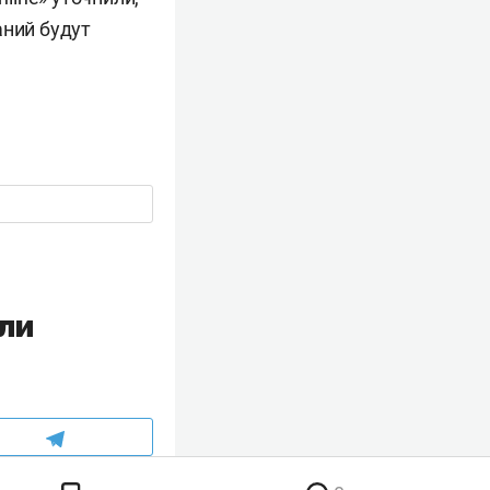
аний будут
ли