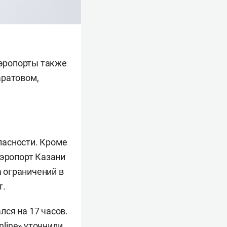
Аэропорты также
аратовом,
пасности. Кроме
Аэропорт Казани
а ограничений в
т.
ся на 17 часов.
line» уточнили,