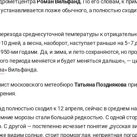
идрометцентра
Роман Вильфанд
. По его словам, к при
устанавливается позже обычного, а полностью сходит
перехода среднесуточной температуры к отрицатель
10 дней, а весна, наоборот, наступает раньше на 5−7 
950-ми годами. Да, и зима, и лето сохраняются, но п
ного периода меняется и будет меняться дальше», — ц
ва
» Вильфанда.
лист московского метеобюро
Татьяна Позднякова
при
зрения.
ад полностью сходил к 12 апреля, сейчас в среднем на
мние морозы стали большой редкостью. С одной сто
. С другой — постепенно исчезает понятие „русская зи
же видим солнце, стоит промозглая, неприятная пого