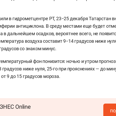
или в гидрометцентре РТ, 23−25 декабря Татарстан в
иферии антициклона. В среду местами еще будет отм
а в дальнейшем осадков, вероятнее всего, не появитс
емпература воздуха составит 9−14 градусов ниже нул
градусов со знаком минус.
 температурный фон понизится: ночью и утром прогно
 градусов ниже нуля, 25-го при прояснениях — до мину
от 9 до 15 градусов мороза.
ЗНЕС Online
по