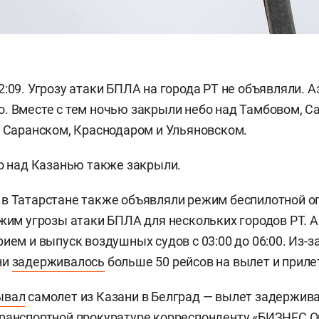
2:09. Угрозу атаки БПЛА на города РТ не объявляли. 
. Вместе с тем ночью закрыли небо над Тамбовом, С
, Саранском, Краснодаром и Ульяновском.
 над Казанью также закрыли.
в Татарстане также объявляли режим беспилотной о
ежим угрозы атаки БПЛА для нескольких городов РТ. 
ием и выпуск воздушных судов с 03:00 до 06:00. Из-з
ни
задерживалось
больше 50 рейсов на вылет и приле
ывал
самолет из Казани в Белград — вылет задерживал
ранспортной прокуратуре корреспонденту «БИЗНЕС On