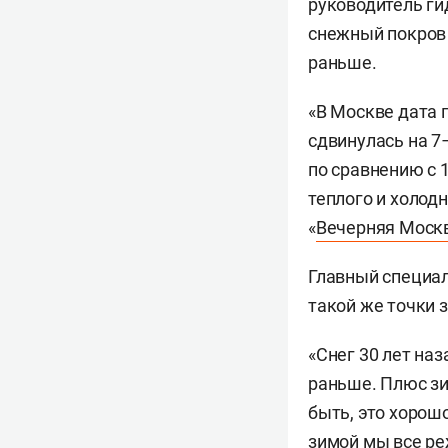
руководитель г
снежный покров 
раньше.
«В Москве дата 
сдвинулась на 7−
по сравнению с 1
теплого и холод
«
Вечерняя Моск
Главный специа
такой же точки 
«Снег 30 лет наз
раньше. Плюс зи
быть, это хорошо
зимой мы все ре