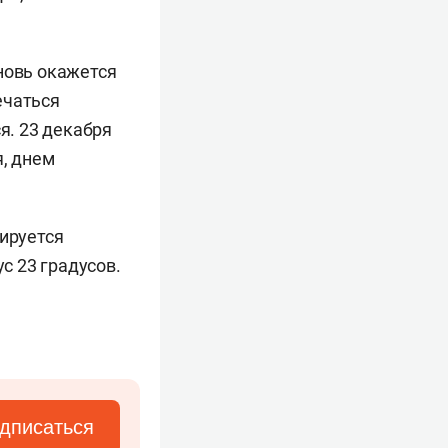
новь окажется
ечаться
я. 23 декабря
я, днем
зируется
с 23 градусов.
дписаться