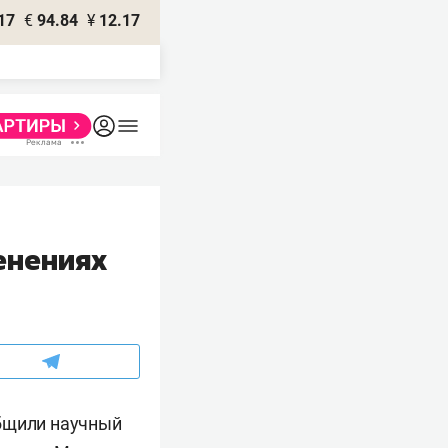
17
€
94.84
¥
12.17
енениях
общили научный