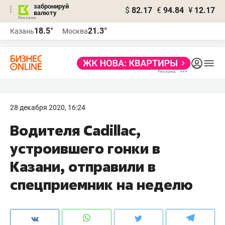
забронируй
$
82.17
€
94.84
¥
12.17
валюту
18.5°
21.3°
Казань
Москва
28 декабря 2020, 16:24
Водителя Cadillac,
устроившего гонки в
Казани, отправили в
спецприемник на неделю