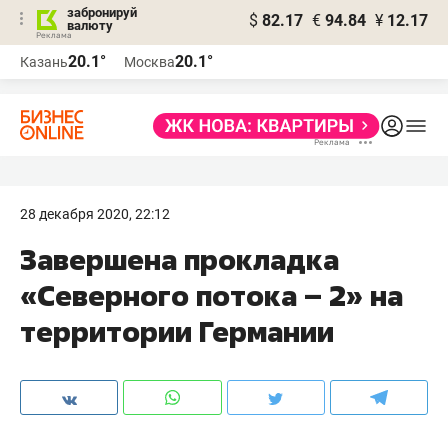
забронируй
$
82.17
€
94.84
¥
12.17
валюту
20.1°
20.1°
Казань
Москва
28 декабря 2020, 22:12
Завершена прокладка
«Северного потока – 2» на
территории Германии