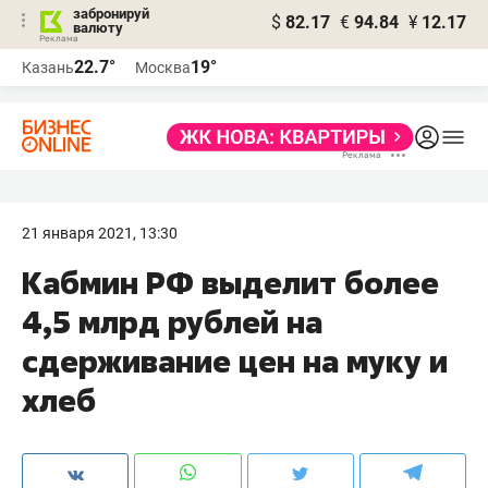
забронируй
$
82.17
€
94.84
¥
12.17
валюту
22.7°
19°
Казань
Москва
21 января 2021, 13:30
Кабмин РФ выделит более
4,5 млрд рублей на
сдерживание цен на муку и
хлеб