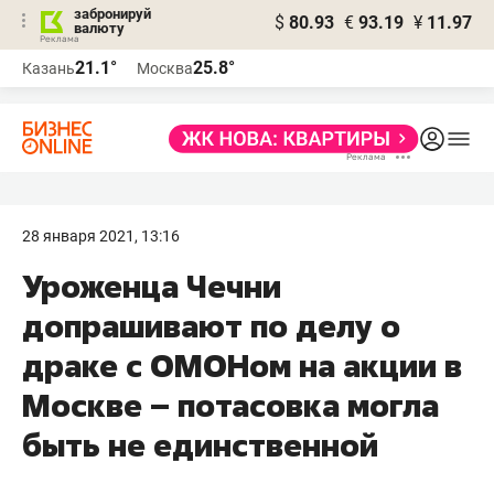
забронируй
$
80.93
€
93.19
¥
11.97
валюту
21.1°
25.8°
Казань
Москва
28 января 2021, 13:16
Уроженца Чечни
допрашивают по делу о
драке с ОМОНом на акции в
Москве – потасовка могла
быть не единственной