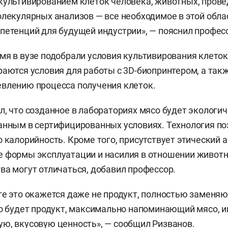
культивированием клеток человека, животных, пров
олекулярных анализов — все необходимое в этой обла
петенций для будущей индустрии», — пояснил профес
мя в вузе подобрали условия культивирования клето
раются условия для работы с 3D-биопринтером, а так
влению процесса получения клеток.
л, что созданное в лабораториях мясо будет экологи
анным в сертифицированных условиях. Технология по
 калорийность. Кроме того, присутствует этический а
е формы эксплуатации и насилия в отношении живот
ва могут отличаться, добавил профессор.
ге это окажется даже не продукт, полностью заменя
то будет продукт, максимально напоминающий мясо,
ю, вкусовую ценность», — сообщил Ризванов.