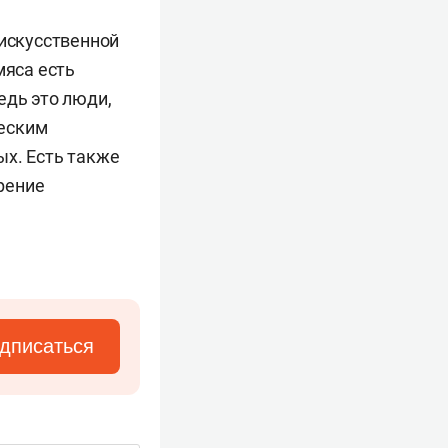
искусственной
мяса есть
едь это люди,
ческим
ых. Есть также
арение
дписаться