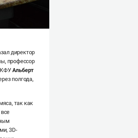
азал директор
ны, профессор
и КФУ
Альберт
рез полгода,
мяса, так как
 все
еным
ми, 3D-