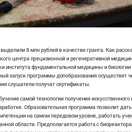
 выделили 8 млн рублей в качестве гранта. Как расск
кого центра прецизионной и регенеративной медици
ки института фундаментальной медицины и биологи
тный запуск программы допобразования осуществят че
ния слушатели получат сертификаты.
обучение самой технологии получения искусственного 
азработке. Образовательная программа позволит дать
мпетенции на самом передовом уровне, работать уч
данной области. Предполагается работа с биореактора