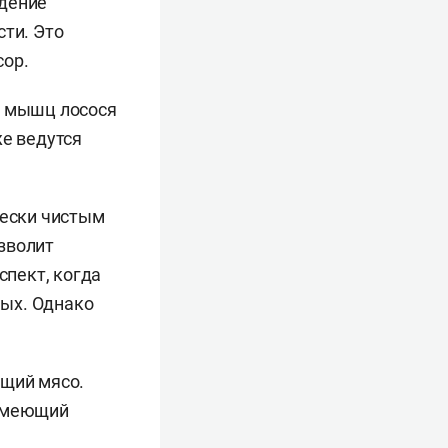
едение
сти. Это
сор.
к мышц лосося
же ведутся
чески чистым
зволит
спект, когда
ных. Однако
ющий мясо.
 имеющий