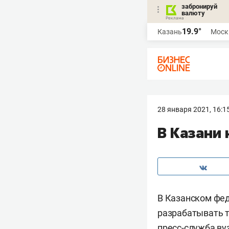
забронируй
валюту
19.9°
Казань
Моск
28 января 2021, 16:1
В Казани 
В Казанском фед
разрабатывать т
пресс-служба ву