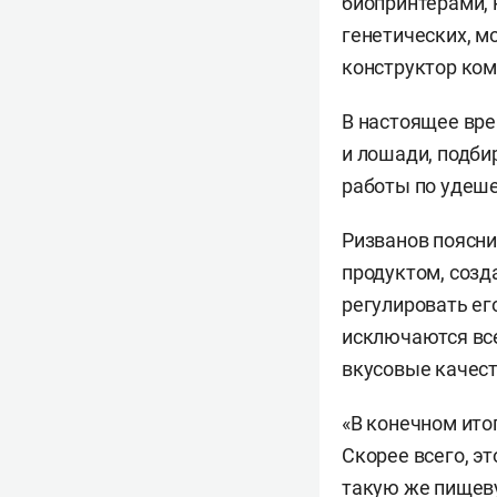
биопринтерами, 
генетических, м
конструктор ком
В настоящее вре
и лошади, подби
работы по удеше
Ризванов поясни
продуктом, созд
регулировать его
исключаются вс
вкусовые качест
«В конечном ито
Скорее всего, э
такую же пищеву