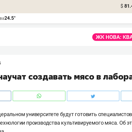
$
81.
24.5°
ва
5
научат создавать мясо в лабор
еральном университете будут готовить специалистов
ехнологии производства культивируемого мяса. Об э
за.