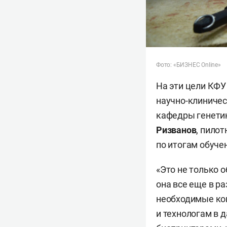
Фото: «БИЗНЕС Online»
На эти цели КФУ
научно-клиничес
кафедры генети
Ризванов
, пило
по итогам обуче
«Это не только 
она все еще в р
необходимые ко
и технологам в 