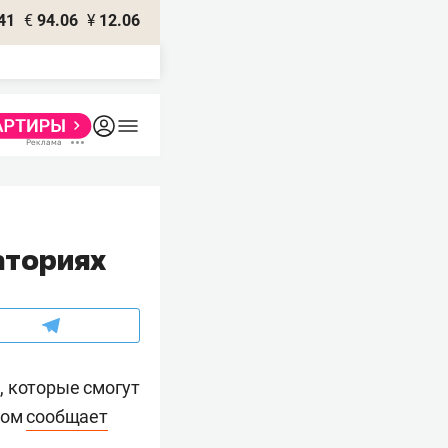
41
€
94.06
¥
12.06
аториях
, которые смогут
том
сообщает