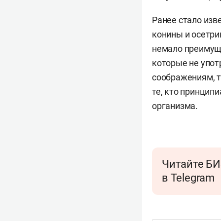
Ранее стало изв
конины и осетри
немало преимуще
которые не упо
соображениям, т
те, кто принципи
организма.
Читайте БИ
в Telegram