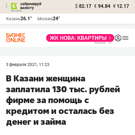
забронируй
$
82.17
€
94.84
¥
12.17
валюту
26.1°
24°
Казань
Москва
3 февраля 2021, 11:23
​В Казани женщина
заплатила 130 тыс. рублей
фирме за помощь с
кредитом и осталась без
денег и займа