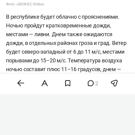
Фото: «БИЗНЕС Online»
В республике будет облачно с прояснениями.
Ночью пройдут кратковременные дожди,
местами — ливни. Днем также ожидаются
дожди, в отдельных районах гроза и град. Ветер
будет северо-западный от 6 до 11 м/с, местами
порывами до 15–20 м/с. Температура воздуха
ночью составит плюс 11–16 градусов, днем —
плюс 20–25 градусов.
2
В Казани ночью также возможен
кратковременный дождь. Ожидается
похолодание до плюс 14–16 градусов, в низинах
— до плюс 12–14 градусов. Днем существенных
осадков не будет, ветер достигнет 6–11 м/c,