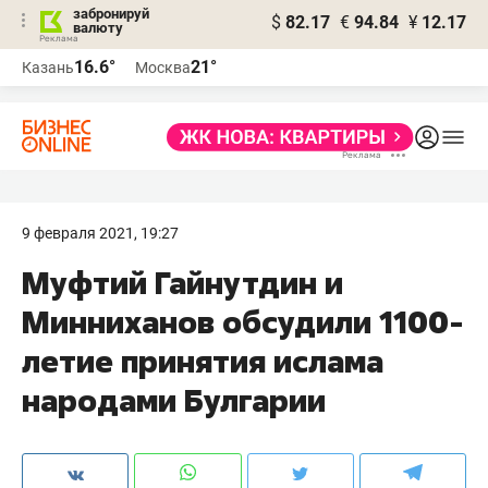
забронируй
$
82.17
€
94.84
¥
12.17
валюту
16.6°
21°
Казань
Москва
9 февраля 2021, 19:27
Муфтий Гайнутдин и
Минниханов обсудили 1100-
летие принятия ислама
народами Булгарии