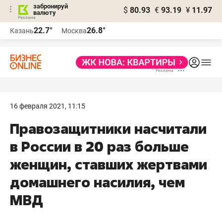
забронируй
$
80.93
€
93.19
¥
11.97
валюту
22.7°
26.8°
Казань
Москва
16 февраля 2021, 11:15
Правозащитники насчитали
в России в 20 раз больше
женщин, ставших жертвами
домашнего насилия, чем
МВД