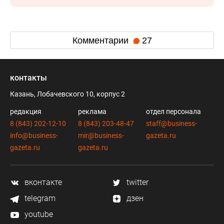
Комментарии
27
контакты
Казань, Лобачевского 10, корпус 2
редакция
реклама
отдел персонала
8 (843) 202-12-10
8 (843) 203-48-47
staff@business-
info@business-
mir@business-
gazeta.ru
gazeta.ru
gazeta.ru
вконтакте
twitter
telegram
дзен
youtube