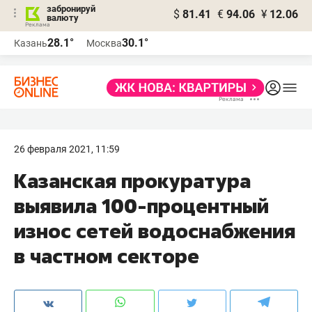
забронируй
$
81.41
€
94.06
¥
12.06
валюту
28.1°
30.1°
Казань
Москва
26 февраля 2021, 11:59
Казанская прокуратура
выявила 100-процентный
износ сетей водоснабжения
в частном секторе