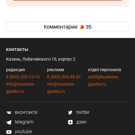
Комментарии
35
контакты
Казань, Лобачевского 10, корпус 2
редакция
реклама
отдел персонала
8 (843) 202-12-10
8 (843) 203-48-47
staff@business-
info@business-
mir@business-
gazeta.ru
gazeta.ru
gazeta.ru
вконтакте
twitter
telegram
дзен
youtube