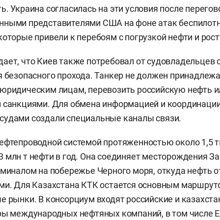
ь. Украина согласилась на эти условия после перегов
нными представителями США на фоне атак беспилотн
которые привели к перебоям с погрузкой нефти и рос
ает, что Киев также потребовал от судовладельцев
я безопасного прохода. Танкер не должен принадлеж
юридическим лицам, перевозить российскую нефть и
 санкциями. Для обмена информацией и координации
судами создали специальные каналы связи.
ефтепроводной системой протяженностью около 1,5 т
 млн т нефти в год. Она соединяет месторождения З
рминалом на побережье Черного моря, откуда нефть 
ми. Для Казахстана КТК остается основным маршрут
е рынки. В консорциум входят российские и казахста
ры международных нефтяных компаний, в том числе E