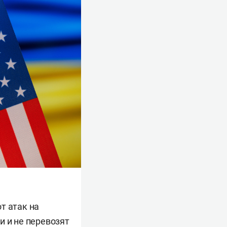
т атак на
и и не перевозят