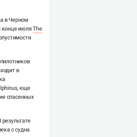
да в Черном
В конце июля
The
опустимости
спилотников
ходит в
жа
lphinus, еще
ние спасенных
В результате
века с судна