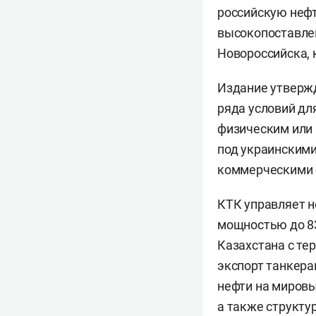
российскую нефт
высокопоставле
Новороссийска, 
Издание утвержд
ряда условий дл
физическим или 
под украинскими
коммерческими 
КТК управляет н
мощностью до 83
Казахстана с те
экспорт танкера
нефти на мировы
а также структу