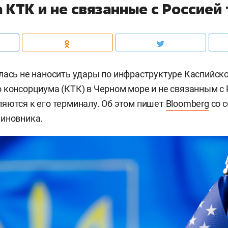
а КТК и не связанные с Россией
лась не наносить удары по инфраструктуре Каспийск
 консорциума (КТК) в Черном море и не связанным с 
яются к его терминалу. Об этом пишет
Bloomberg
со с
чиновника.