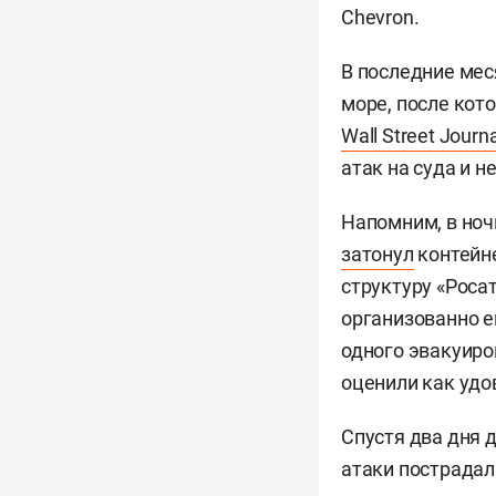
Chevron.
В последние мес
море, после кот
Wall Street Journa
атак на суда и 
Напомним, в ноч
затонул
контейне
структуру «Роса
организованно е
одного эвакуиро
оценили как удо
Спустя два дня
атаки пострадали