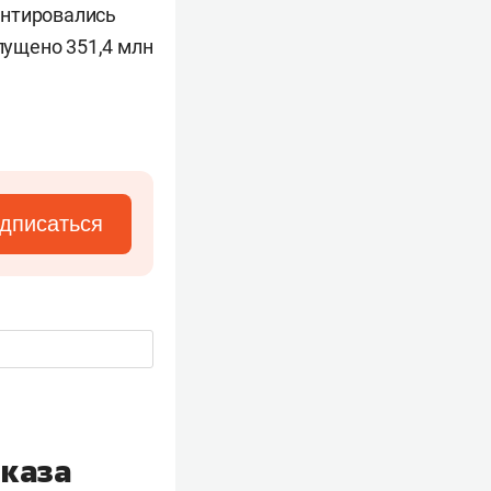
ентировались
пущено 351,4 млн
дписаться
тказа