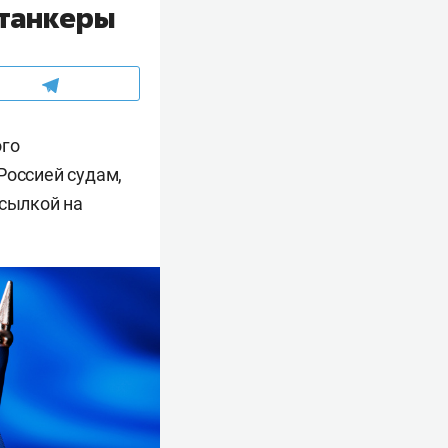
 танкеры
ого
Россией судам,
сылкой на