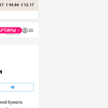
17
€
94.84
¥
12.17
и
ной бумаги,