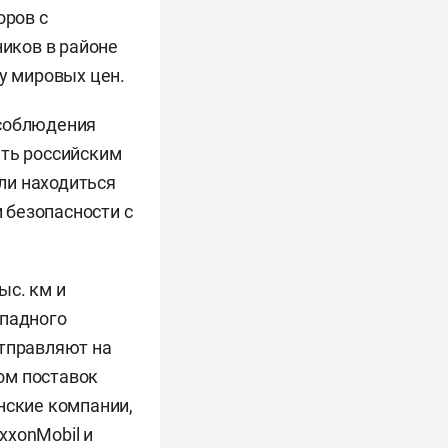
оров с
иков в районе
ту мировых цен.
 соблюдения
ать российским
ли находиться
 безопасности с
ыс. км и
ападного
отправляют на
ом поставок
нские компании,
xxonMobil и