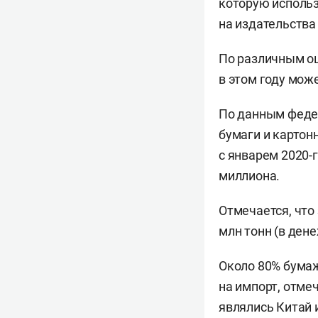
которую использ
на издательства
По различным оц
в этом году може
По данным федер
бумаги и картон
с январем 2020-г
миллиона.
Отмечается, что 
млн тонн (в ден
Около 80% бумаж
на импорт, отме
являлись Китай 