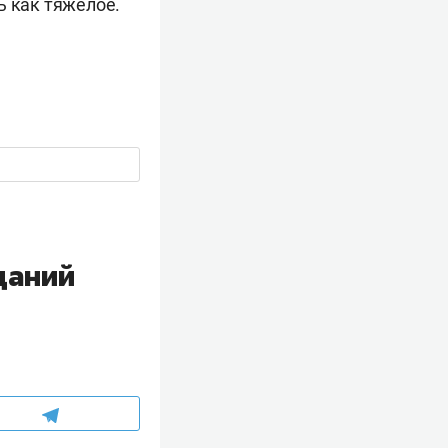
ь как тяжелое.
даний