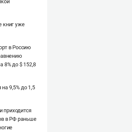
лкой
е книг уже
орт в Россию
сравнению
а 8% до $ 152,8
на 9,5% до 1,5
и приходится
ов в РФ раньше
ногие