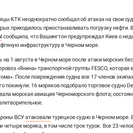
яцы КТК неоднократно сообщал об атаках на свои су
орых приходилось приостанавливать погрузку нефти. 
l
сообщила, что Вашингтон предупреждал Киев о нед
нефтяную инфраструктуру в Черном море.
ь на 1 августа в Черном море после атаки морских бе
ровоз «Янина» транспортной группы FESCO, которая в
тома». После повреждения судна все 17 членов экипа
го покинули. 16 моряков подобрало торговое судно De
вала морская авиация Черноморского флота; состоя
влетворительное.
 дроны ВСУ
атаковали
турецкое судно в Черном море. 
 четыре моряка, в том числе трое турок. Все 23 чело