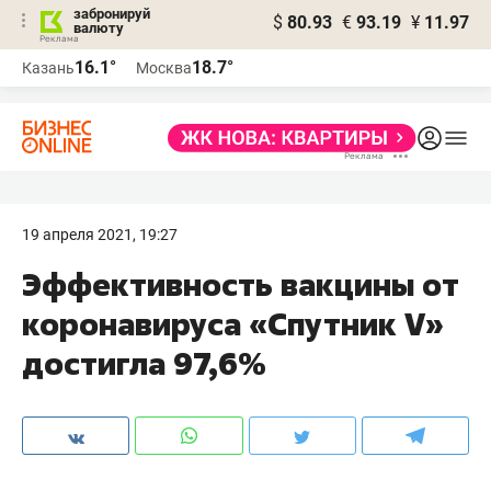
забронируй
$
80.93
€
93.19
¥
11.97
валюту
16.1°
18.7°
Казань
Москва
19 апреля 2021, 19:27
Эффективность вакцины от
коронавируса «Спутник V»
достигла 97,6%