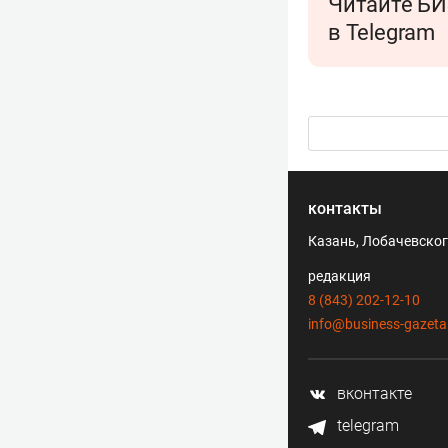
Читайте БИ
в Telegram
контакты
Казань, Лобачевского
редакция
8 (843) 202-12-10
info@business-gazeta
вконтакте
telegram