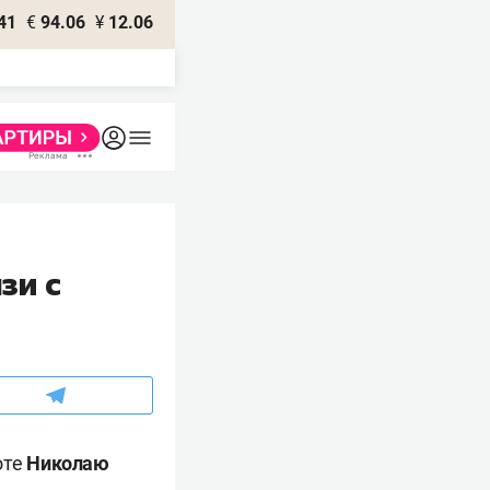
41
€
94.06
¥
12.06
зи с
оте
Николаю