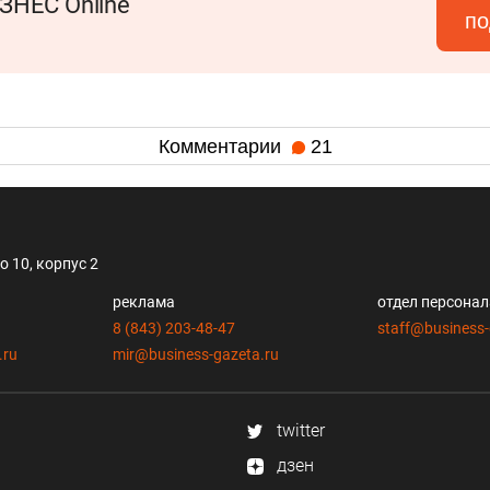
ЗНЕС Online
по
Комментарии
21
 10, корпус 2
реклама
отдел персона
8 (843) 203-48-47
staff@business-
.ru
mir@business-gazeta.ru
twitter
дзен