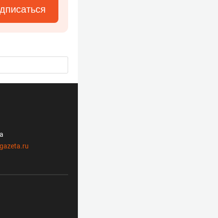
дписаться
ла
gazeta.ru