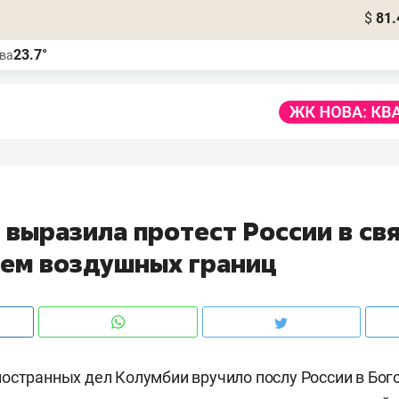
$
81.
23.7°
ва
1
выразила протест России в свя
ем воздушных границ
остранных дел Колумбии вручило послу России в Бог