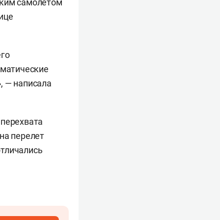
ским самолетом
ице
его
ематические
, — написала
 перехвата
на перелет
отличались