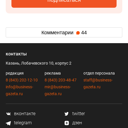
Комментарии
44
контакты
Казань, Лобачевского 10, корпус 2
редакция
реклама
отдел персонала
8 (843) 202-12-10
8 (843) 203-48-47
staff@business-
info@business-
mir@business-
gazeta.ru
gazeta.ru
gazeta.ru
вконтакте
twitter
telegram
дзен