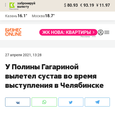
забронируй
$
80.93
€
93.19
¥
11.97
валюту
16.1°
18.7°
Казань
Москва
27 апреля 2021, 13:28
У Полины Гагариной
вылетел сустав во время
выступления в Челябинске