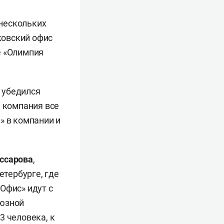
нескольких
ковский офис
е «Олимпия
 убедился
а компания все
» в компании и
ссарова
,
етербурге, где
Офис» идут с
оюзной
3 человека, к