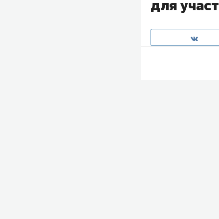
для участ
Международный 
казанской фигу
организации.