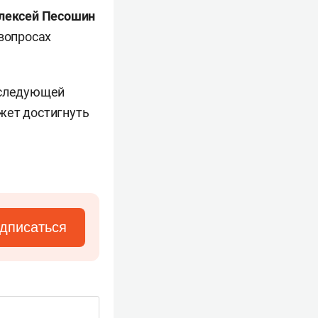
лексей Песошин
 вопросах
 следующей
жет достигнуть
дписаться