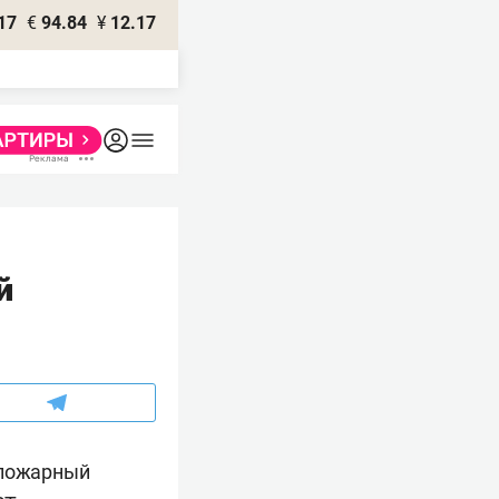
17
€
94.84
¥
12.17
й
опожарный