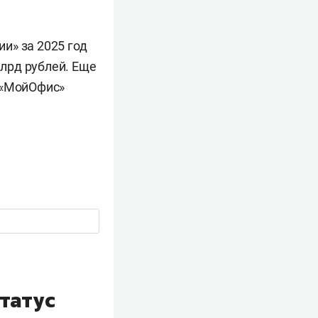
и» за 2025 год
млрд рублей. Еще
«МойОфис»
татус