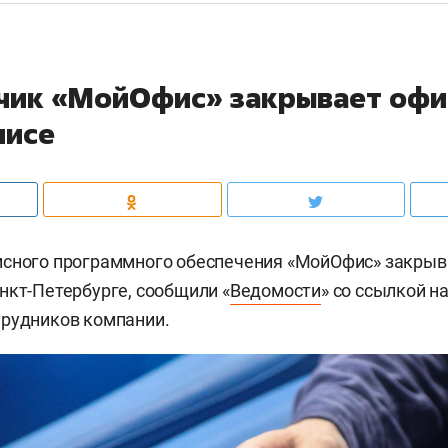
чик «МойОфис» закрывает офи
лисе
исного программного обеспечения «МойОфис» закрыв
нкт-Петербурге, сообщили «
Ведомости
» со ссылкой н
трудников компании.