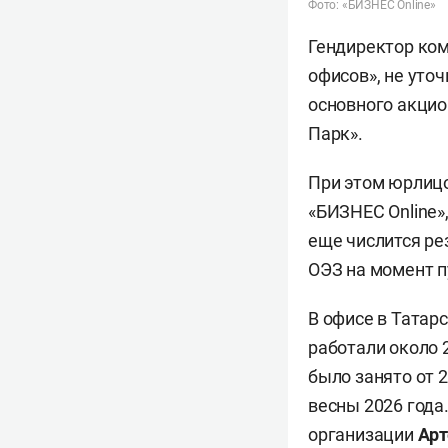
Фото: «БИЗНЕС Online»
Гендиректор ко
офисов», не уто
основного акцио
Парк».
При этом юрлицо
«БИЗНЕС Online»
еще числится ре
ОЭЗ на момент п
В офисе в Татар
работали около 2
было занято от 
весны 2026 года
организации
Арт