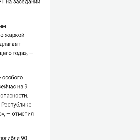
РТ на заседании
ным
но жаркой
едлагает
его года», —
е особого
ейчас на 9
 опасности.
в Республике
», — отметил
погибли 90