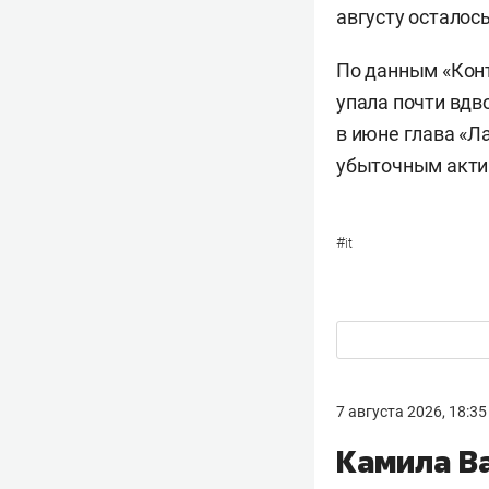
августу осталос
По данным «Конт
упала почти вдво
в июне глава «Л
убыточным акти
#
it
7 августа 2026, 18:35
Камила В