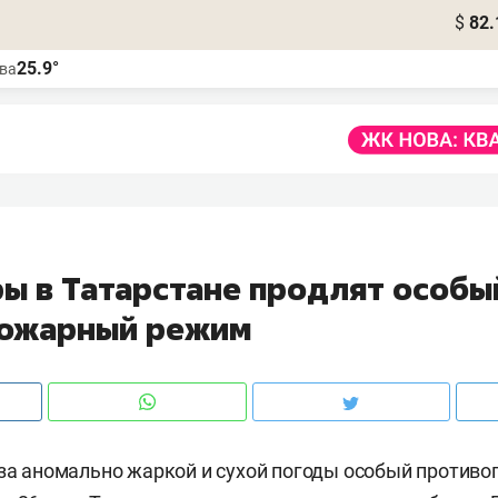
$
82.
25.9°
ва
ры в Татарстане продлят особы
ожарный режим
-за аномально жаркой и сухой погоды особый против