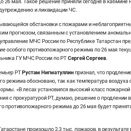
о 26 мая. Такое решение приняли сегодня в кабмине 
едупреждению и ликвидации ЧС.
дывающейся обстановки с пожарами и неблагоприят
ким прогнозом, связанным с установлением аномаль
 управление МЧС России по Республике Татарстан пр
ие особого противопожарного режима по 26 мая текущ
ьника ГУ МЧС России по РТ
Сергей Сергеев
.
емьер РТ
Рустам Нигматуллин
признал, что продлени
о режима обосновано, так как температура воздуха с
ормы. «В лесах установился высокий класс пожарной
ния с прокуратурой РТ, думаю, решение о продлении 
го противопожарного режима до 26 мая будет принято
Татарстане произошло 2,3 тыс. пожаров, в результате 