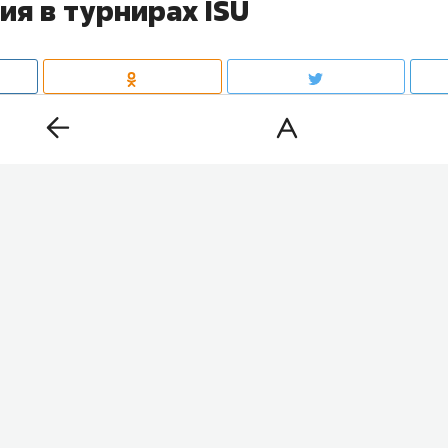
ия в турнирах ISU
союз конькобежцев (ISU) предоставил нейтральный 
ристке
Камиле Валиевой
. Об этом сообщила пресс-слу