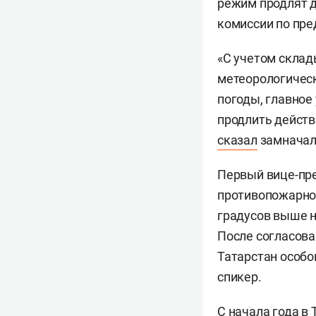
режим продлят д
комиссии по пр
«С учетом скла
метеорологичес
погоды, главное
продлить действ
сказал
замначал
Первый вице-пр
противопожарног
градусов выше н
После согласова
Татарстан особо
спикер.
С начала года в 