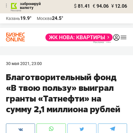
забронируй
$
81.41
€
94.06
¥
12.06
валюту
19.9°
24.5°
Казань
Москва
30 мая 2021, 23:00
Благотворительный фонд
«В твою пользу» выиграл
гранты «Татнефти» на
сумму 2,1 миллиона рублей