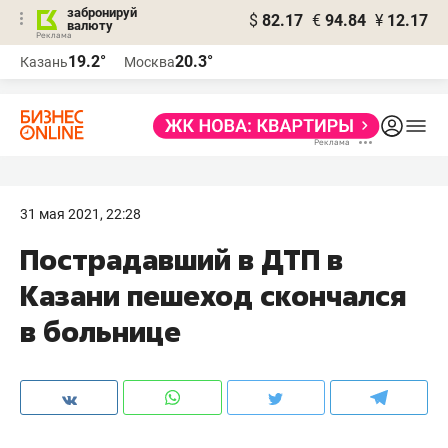
забронируй
$
82.17
€
94.84
¥
12.17
валюту
19.2°
20.3°
Казань
Москва
31 мая 2021, 22:28
Пострадавший в ДТП в
Казани пешеход скончался
в больнице