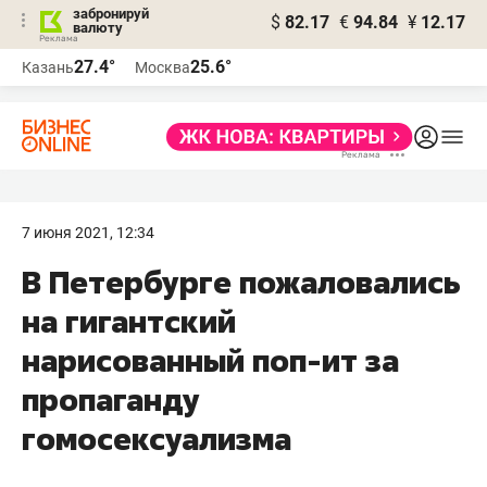
забронируй
$
82.17
€
94.84
¥
12.17
валюту
27.4°
25.6°
Казань
Москва
7 июня 2021, 12:34
В Петербурге пожаловались
на гигантский
нарисованный поп-ит за
пропаганду
гомосексуализма