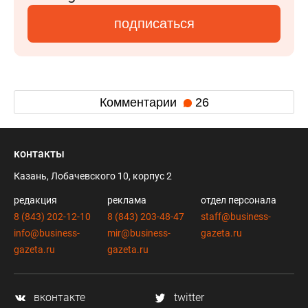
подписаться
Комментарии
26
контакты
Казань, Лобачевского 10, корпус 2
редакция
реклама
отдел персонала
8 (843) 202-12-10
8 (843) 203-48-47
staff@business-
info@business-
mir@business-
gazeta.ru
gazeta.ru
gazeta.ru
вконтакте
twitter