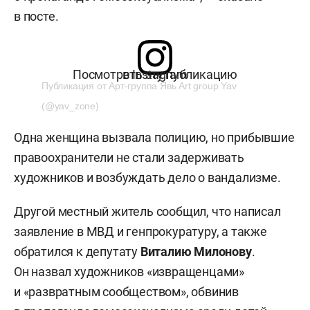
в посте.
Посмотреть эту публикацию в Instagram
Публикация от Арт-группа Явь Art group Yav
(@yav_zone)
Одна женщина вызвала полицию, но прибывшие
правоохранители не стали задерживать
художников и возбуждать дело о вандализме.
Другой местный житель сообщил, что написал
заявление в МВД и генпрокуратуру, а также
обратился к депутату
Виталию Милонову
.
Он назвал художников «извращенцами»
и «развратным сообществом», обвинив