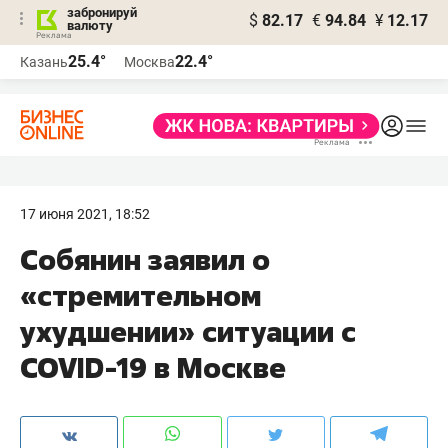
забронируй
$
82.17
€
94.84
¥
12.17
валюту
25.4°
22.4°
Казань
Москва
17 июня 2021, 18:52
Собянин заявил о
«стремительном
ухудшении» ситуации с
COVID-19 в Москве