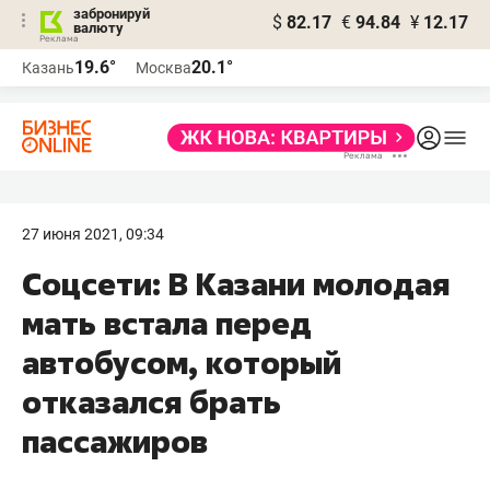
забронируй
$
82.17
€
94.84
¥
12.17
валюту
19.6°
20.1°
Казань
Москва
27 июня 2021, 09:34
Соцсети: В Казани молодая
мать встала перед
автобусом, который
отказался брать
пассажиров