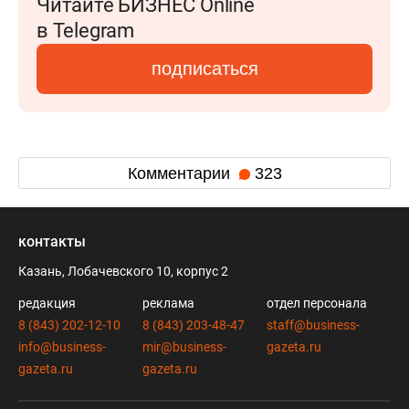
Читайте БИЗНЕС Online
в Telegram
подписаться
Комментарии
323
контакты
Казань, Лобачевского 10, корпус 2
редакция
реклама
отдел персонала
8 (843) 202-12-10
8 (843) 203-48-47
staff@business-
info@business-
mir@business-
gazeta.ru
gazeta.ru
gazeta.ru