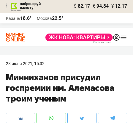
забронируй
$
82.17
€
94.84
¥
12.17
валюту
18.6°
22.5°
Казань
Москва
28 июня 2021, 15:32
Минниханов присудил
госпремии им. Алемасова
троим ученым