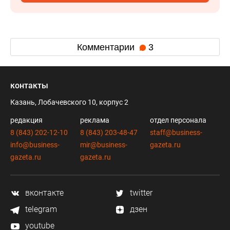
Комментарии
3
контакты
Казань, Лобачевского 10, корпус 2
редакция
реклама
отдел персонала
8 (843) 202-12-10
8 (843) 203-48-47
staff@business-
info@business-
mir@business-
gazeta.ru
gazeta.ru
gazeta.ru
вконтакте
twitter
telegram
дзен
youtube