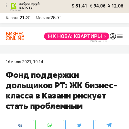
забронируй
$
81.41
€
94.06
¥
12.06
валюту
21.3°
25.7°
Казань
Москва
16 июля 2021, 10:14
​Фонд поддержки
дольщиков РТ: ЖК бизнес-
класса в Казани рискует
стать проблемным