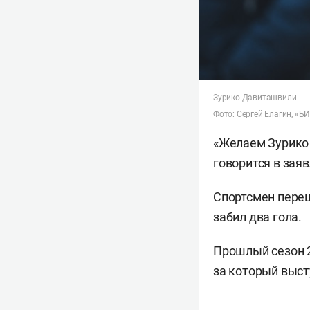
Зурико Давиташвили
Фото: Сергей Елагин, «Б
«Желаем Зурико 
говорится в зая
Спортсмен переше
забил два гола.
Прошлый сезон 2
за который выст