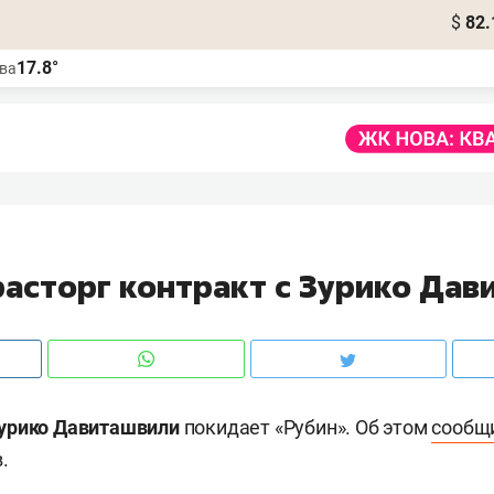
$
82.
17.8°
ва
расторг контракт с Зурико Дав
урико Давиташвили
покидает «Рубин». Об этом
сообщ
.