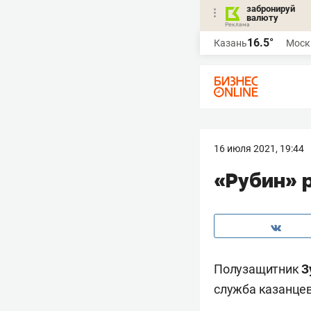
забронируй
валюту
16.5°
Казань
Моск
16 июля 2021, 19:44
«Рубин» 
Полузащитник
З
служба казанцев