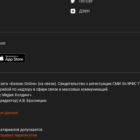
twitter
дзен
ние
зета «Бизнес Online» (на связи). Свидетельство о регистрации СМИ Эл №ФС 77
ужбой по надзору в сфере связи и массовых коммуникаций.
с Медия Холдинг»
редактор) А.В. Брусницын
ых данных
атериалов допускается
и
правил перепечатки