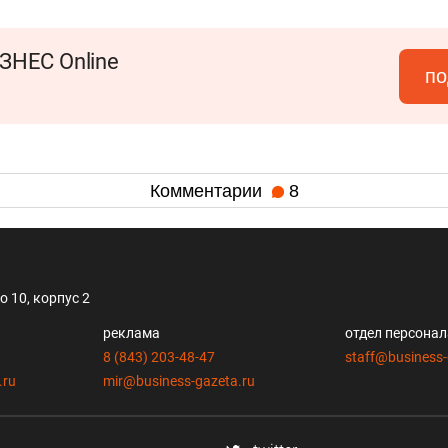
ЗНЕС Online
по
Комментарии
8
 10, корпус 2
реклама
отдел персона
8 (843) 203-48-47
staff@business-
.ru
mir@business-gazeta.ru