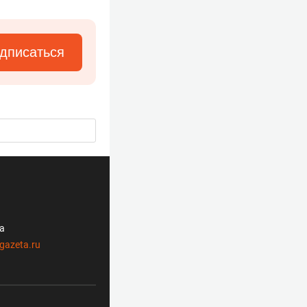
дписаться
ла
gazeta.ru