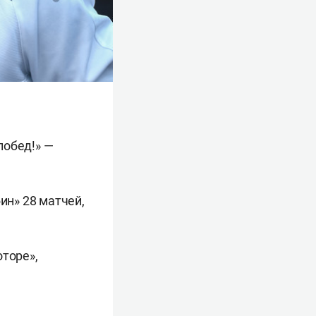
побед!» —
ин» 28 матчей,
оторе»,