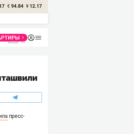
17
€
94.84
¥
12.17
иташвили
ила
пресс-