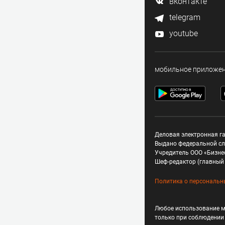
вконтакте
telegram
youtube
мобильное приложе
Деловая электронная га
Выдано федеральной сл
Учредитель ООО «Бизне
Шеф-редактор (главный 
Политика о персональн
Любое использование м
только при соблюдени