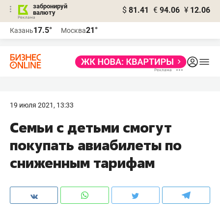
забронируй
$
81.41
€
94.06
¥
12.06
валюту
17.5°
21°
Казань
Москва
19 июля 2021, 13:33
Семьи с детьми смогут
покупать авиабилеты по
сниженным тарифам