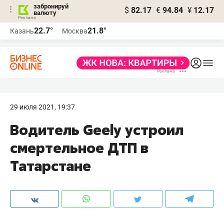
забронируй
$
82.17
€
94.84
¥
12.17
валюту
22.7°
21.8°
Казань
Москва
29 июля 2021, 19:37
Водитель Geely устроил
смертельное ДТП в
Татарстане