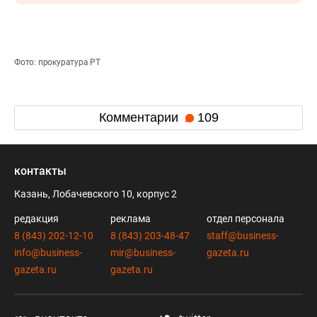
Фото: прокуратура РТ
Комментарии
109
контакты
Казань, Лобачевского 10, корпус 2
редакция
реклама
отдел персонала
8 (843) 202-12-10
8 (843) 203-48-47
staff@business-
info@business-
mir@business-
gazeta.ru
gazeta.ru
gazeta.ru