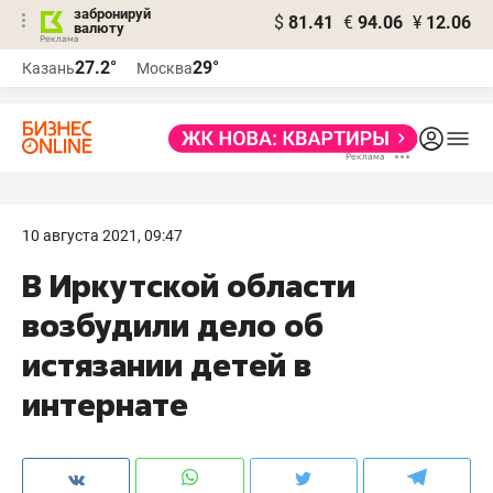
забронируй
$
81.41
€
94.06
¥
12.06
валюту
27.2°
29°
Казань
Москва
10 августа 2021, 09:47
В Иркутской области
возбудили дело об
истязании детей в
интернате