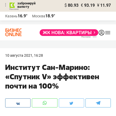
забронируй
$
80.93
€
93.19
¥
11.97
валюту
16.9°
18.9°
Казань
Москва
10 августа 2021, 16:28
Институт Сан-Марино:
«Спутник V» эффективен
почти на 100%