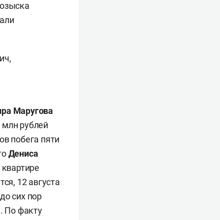
розыска
зали
ич,
ра Маругова
1 млн рублей
ов побега пяти
го
Дениса
 квартире
ся, 12 августа
до сих пор
. По факту