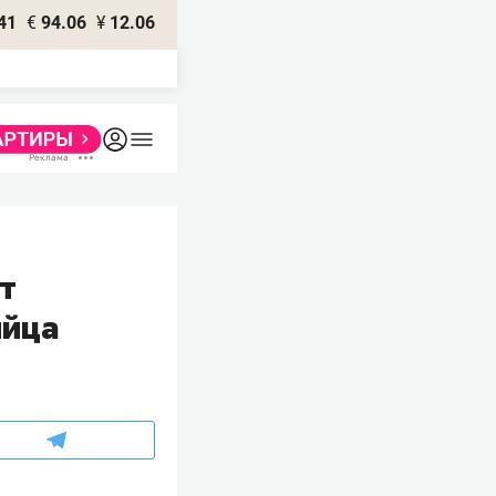
41
€
94.06
¥
12.06
т
ийца