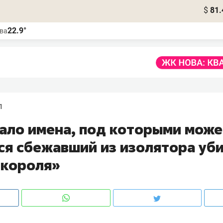
$
81.
22.9°
ва
1
ало имена, под которыми може
ся сбежавший из изолятора уб
 короля»