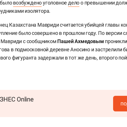
 было
возбуждено
уголовное
дело
о превышении дол
рудниками изолятора.
нец Казахстана Мавриди считается убийцей главы к
упление было совершено в прошлом году. По версии с
о Мавриди с сообщником
Пашей Ахмедовым
проникли
гова в подмосковной деревне Аносино и застрелили 
рвого фигуранта задержали в тот же день, второго по
ЗНЕС Online
по