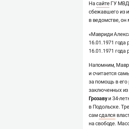
На
сайте
ГУ МВД 
сбежавшего из 
в ведомстве, он
«Мавриди Алекса
16.01.1971 года
16.01.1971 года
Напомним, Маври
и считается са
за помощь в его
заключенных из 
Грозаву
и 34-лет
в Подольске. Тр
сам
сдался
власт
на свободе. Ма