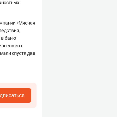
жностных
омпании «Мясная
ледствия,
 в баню
бизнесмена
ймали спустя две
дписаться