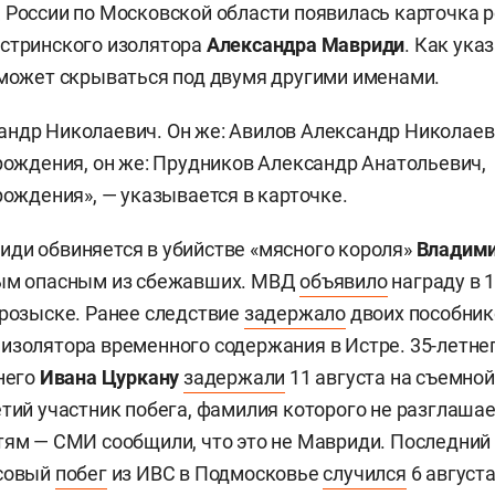
России по Московской области появилась карточка 
истринского изолятора
Александра Мавриди
. Как ука
 может скрываться под двумя другими именами.
ндр Николаевич. Он же: Авилов Александр Николаев
 рождения
, он же: Прудников Александр Анатольевич,
 рождения
», — указывается в карточке.
ди обвиняется в убийстве «мясного короля»
Владими
мым опасным из сбежавших. МВД
объявило
награду в 
 розыске. Ранее следствие
задержало
двоих пособник
изолятора временного содержания в Истре. 35-летне
него
Ивана Цуркану
задержали
11 августа на съемной
етий участник побега, фамилия которого не разглашает
ям — СМИ сообщили, что это не Мавриди. Последний 
ссовый
побег
из ИВС в Подмосковье
случился
6 августа